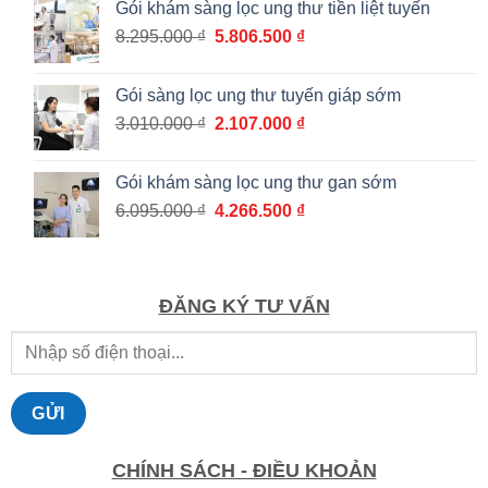
Gói khám sàng lọc ung thư tiền liệt tuyến
từ
Giá
Giá
8.295.000
₫
5.806.500
₫
1.036.000 ₫
gốc
hiện
đến
là:
tại
1.862.000 ₫
Gói sàng lọc ung thư tuyến giáp sớm
8.295.000 ₫.
là:
Giá
Giá
3.010.000
₫
2.107.000
₫
5.806.500 ₫.
gốc
hiện
là:
tại
Gói khám sàng lọc ung thư gan sớm
3.010.000 ₫.
là:
Giá
Giá
6.095.000
₫
4.266.500
₫
2.107.000 ₫.
gốc
hiện
là:
tại
6.095.000 ₫.
là:
4.266.500 ₫.
ĐĂNG KÝ TƯ VẤN
CHÍNH SÁCH - ĐIỀU KHOẢN