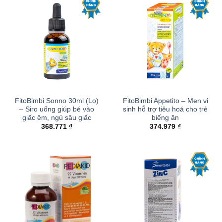
FitoBimbi Sonno 30ml (Lọ)
FitoBimbi Appetito – Men vi
– Siro uống giúp bé vào
sinh hỗ trợ tiêu hoá cho trẻ
giấc êm, ngủ sâu giấc
biếng ăn
368.771
₫
374.979
₫