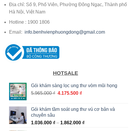
Địa chỉ: Số 9, Phố Viên, Phường Đông Ngạc, Thành phố
Hà Nội, Việt Nam
Hotline : 1900 1806
Email:
info.benhvienphuongdong@gmail.com
HOTSALE
Gói khám sàng lọc ung thư vòm mũi họng
Giá
Giá
5.965.000
₫
4.175.500
₫
gốc
hiện
là:
tại
Gói khám tầm soát ung thư vú cơ bản và
5.965.000 ₫.
là:
chuyên sâu
4.175.500 ₫.
Khoảng
1.036.000
₫
–
1.862.000
₫
giá: