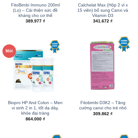
FitoBimbi Immuno 200ml
Calchelat Max (Hộp 2 vỉ x
(Lọ) – Cải thiện sức đề
15 viên) bổ sung Canxi và
kháng cho cơ thể
Vitamin D3
389.977
₫
341.672
₫
Mới
Biopro HP And Colon – Men
Fitobimbi D3K2 – Tăng
vi sinh 2 in 1, tốt dạ dày,
cường canxi cho trẻ nhỏ
khỏe đại tràng
309.862
₫
864.000
₫