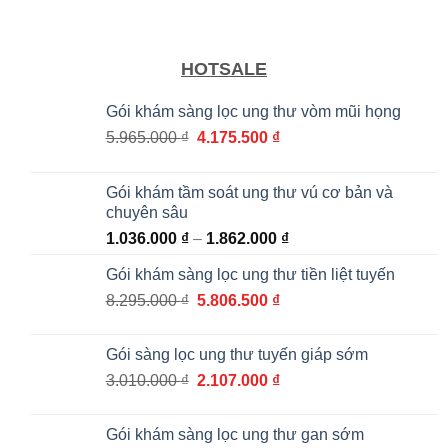
HOTSALE
Gói khám sàng lọc ung thư vòm mũi họng
Giá
Giá
5.965.000
₫
4.175.500
₫
gốc
hiện
là:
tại
Gói khám tầm soát ung thư vú cơ bản và
5.965.000 ₫.
là:
chuyên sâu
4.175.500 ₫.
Khoảng
1.036.000
₫
–
1.862.000
₫
giá:
Gói khám sàng lọc ung thư tiền liệt tuyến
từ
Giá
Giá
8.295.000
₫
5.806.500
₫
1.036.000 ₫
gốc
hiện
đến
là:
tại
1.862.000 ₫
Gói sàng lọc ung thư tuyến giáp sớm
8.295.000 ₫.
là:
Giá
Giá
3.010.000
₫
2.107.000
₫
5.806.500 ₫.
gốc
hiện
là:
tại
Gói khám sàng lọc ung thư gan sớm
3.010.000 ₫.
là: