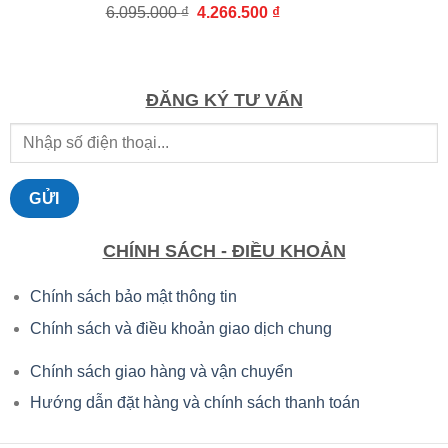
Giá
Giá
6.095.000
₫
4.266.500
₫
2.107.000 ₫.
gốc
hiện
là:
tại
6.095.000 ₫.
là:
4.266.500 ₫.
ĐĂNG KÝ TƯ VẤN
CHÍNH SÁCH - ĐIỀU KHOẢN
Chính sách bảo mật thông tin
Chính sách và điều khoản giao dịch chung
Chính sách giao hàng và vận chuyển
Hướng dẫn đặt hàng và chính sách thanh toán