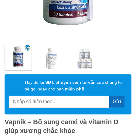
Hãy để lại
SĐT, chuyên viên tư vấn
của chúng tôi
sẽ gọi ngay cho bạn
miễn phí!
Vapnik – Bổ sung canxi và vitamin D
giúp xương chắc khỏe