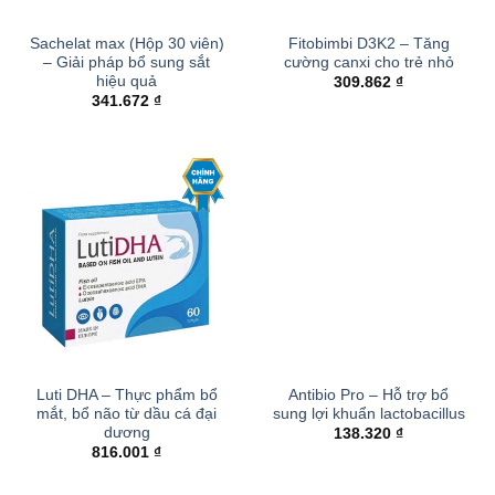
Sachelat max (Hộp 30 viên)
Fitobimbi D3K2 – Tăng
– Giải pháp bổ sung sắt
cường canxi cho trẻ nhỏ
hiệu quả
309.862
₫
341.672
₫
Luti DHA – Thực phẩm bổ
Antibio Pro – Hỗ trợ bổ
mắt, bổ não từ dầu cá đại
sung lợi khuẩn lactobacillus
dương
138.320
₫
816.001
₫