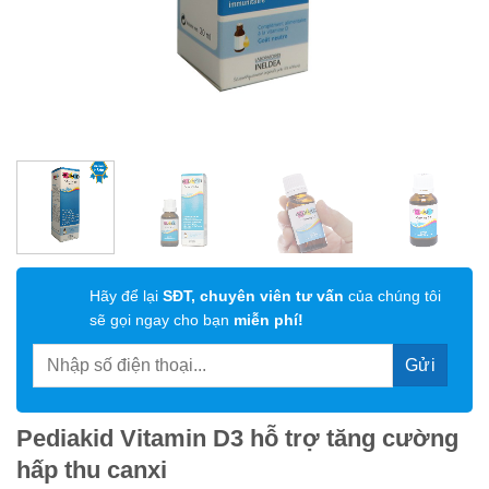
Hãy để lại
SĐT, chuyên viên tư vấn
của chúng tôi
sẽ gọi ngay cho bạn
miễn phí!
Pediakid Vitamin D3 hỗ trợ tăng cường
hấp thu canxi