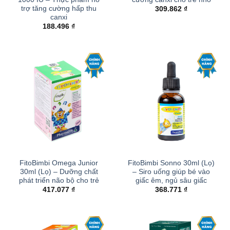
trợ tăng cường hấp thu
309.862
₫
canxi
188.496
₫
FitoBimbi Omega Junior
FitoBimbi Sonno 30ml (Lọ)
30ml (Lọ) – Dưỡng chất
– Siro uống giúp bé vào
phát triển não bộ cho trẻ
giấc êm, ngủ sâu giấc
417.077
₫
368.771
₫