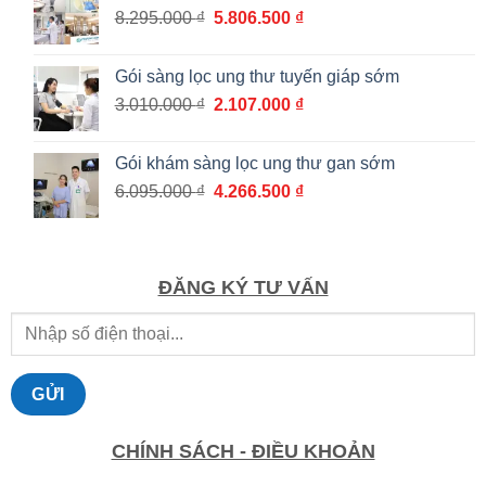
Giá
Giá
8.295.000
₫
5.806.500
₫
1.036.000 ₫
gốc
hiện
đến
là:
tại
1.862.000 ₫
Gói sàng lọc ung thư tuyến giáp sớm
8.295.000 ₫.
là:
Giá
Giá
3.010.000
₫
2.107.000
₫
5.806.500 ₫.
gốc
hiện
là:
tại
Gói khám sàng lọc ung thư gan sớm
3.010.000 ₫.
là:
Giá
Giá
6.095.000
₫
4.266.500
₫
2.107.000 ₫.
gốc
hiện
là:
tại
6.095.000 ₫.
là:
4.266.500 ₫.
ĐĂNG KÝ TƯ VẤN
CHÍNH SÁCH - ĐIỀU KHOẢN