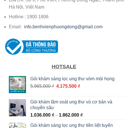
Hà Nội, Việt Nam
Hotline : 1900 1806
Email:
info.benhvienphuongdong@gmail.com
HOTSALE
Gói khám sàng lọc ung thư vòm mũi họng
Giá
Giá
5.965.000
₫
4.175.500
₫
gốc
hiện
là:
tại
Gói khám tầm soát ung thư vú cơ bản và
5.965.000 ₫.
là:
chuyên sâu
4.175.500 ₫.
Khoảng
1.036.000
₫
–
1.862.000
₫
giá:
Gói khám sàng lọc ung thư tiền liệt tuyến
từ