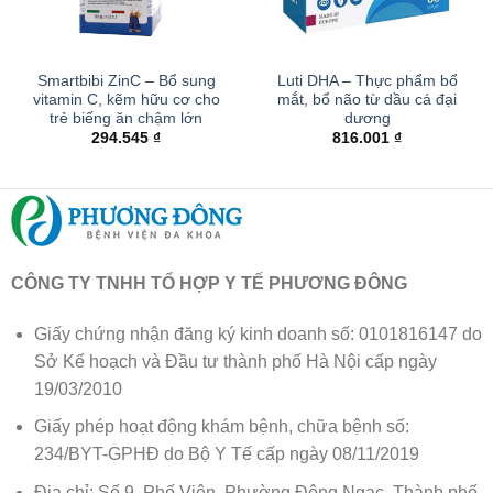
Smartbibi ZinC – Bổ sung
Luti DHA – Thực phẩm bổ
vitamin C, kẽm hữu cơ cho
mắt, bổ não từ dầu cá đại
trẻ biếng ăn chậm lớn
dương
294.545
₫
816.001
₫
CÔNG TY TNHH TỔ HỢP Y TẾ PHƯƠNG ĐÔNG
Giấy chứng nhận đăng ký kinh doanh số: 0101816147 do
Sở Kế hoạch và Đầu tư thành phố Hà Nội cấp ngày
19/03/2010
Giấy phép hoạt động khám bệnh, chữa bệnh số:
234/BYT-GPHĐ do Bộ Y Tế cấp ngày 08/11/2019
Địa chỉ: Số 9, Phố Viên, Phường Đông Ngạc, Thành phố