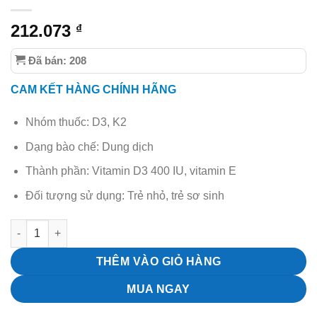
212.073
₫
Đã bán: 208
CAM KẾT HÀNG CHÍNH HÃNG
Nhóm thuốc: D3, K2
Dạng bào chế: Dung dịch
Thành phần: Vitamin D3 400 IU, vitamin E
Đối tượng sử dụng: Trẻ nhỏ, trẻ sơ sinh
Pediakid Vitamin D3 hỗ trợ tăng cường hấp thu canxi số lượng
THÊM VÀO GIỎ HÀNG
MUA NGAY