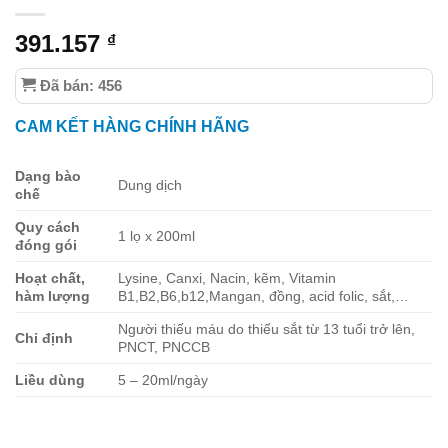
391.157
₫
Đã bán: 456
CAM KẾT HÀNG CHÍNH HÃNG
Dạng bào
Dung dịch
chế
Quy cách
1 lọ x 200ml
đóng gói
Hoạt chất,
Lysine, Canxi, Nacin, kẽm, Vitamin
hàm lượng
B1,B2,B6,b12,Mangan, đồng, acid folic, sắt,…
Người thiếu máu do thiếu sắt từ 13 tuổi trở lên,
Chỉ định
PNCT, PNCCB
Liều dùng
5 – 20ml/ngày