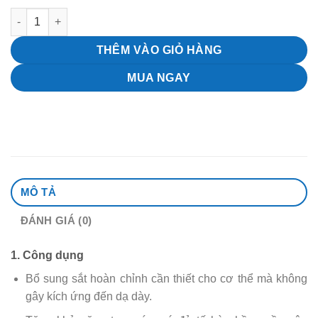
Siro sắt Feroglobin B12 (Hộp 1 lọ) - Bổ sung sắt cho người bị 
THÊM VÀO GIỎ HÀNG
MUA NGAY
MÔ TẢ
ĐÁNH GIÁ (0)
1. Công dụng
Bổ sung sắt hoàn chỉnh cần thiết cho cơ thể mà không
gây kích ứng đến dạ dày.