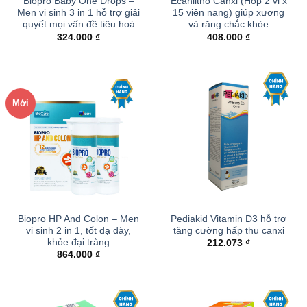
Biopro Baby One Drops –
Ecanlitho Canxi (Hộp 2 vỉ x
Men vi sinh 3 in 1 hỗ trợ giải
15 viên nang) giúp xương
quyết mọi vấn đề tiêu hoá
và răng chắc khỏe
324.000
₫
408.000
₫
Mới
Biopro HP And Colon – Men
Pediakid Vitamin D3 hỗ trợ
vi sinh 2 in 1, tốt dạ dày,
tăng cường hấp thu canxi
khỏe đại tràng
212.073
₫
864.000
₫