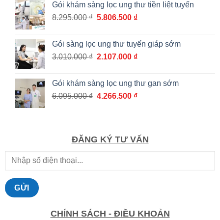
Gói khám sàng lọc ung thư tiền liệt tuyến
từ
Giá
Giá
8.295.000
₫
5.806.500
₫
1.036.000 ₫
gốc
hiện
đến
là:
tại
1.862.000 ₫
Gói sàng lọc ung thư tuyến giáp sớm
8.295.000 ₫.
là:
Giá
Giá
3.010.000
₫
2.107.000
₫
5.806.500 ₫.
gốc
hiện
là:
tại
Gói khám sàng lọc ung thư gan sớm
3.010.000 ₫.
là:
Giá
Giá
6.095.000
₫
4.266.500
₫
2.107.000 ₫.
gốc
hiện
là:
tại
6.095.000 ₫.
là:
4.266.500 ₫.
ĐĂNG KÝ TƯ VẤN
CHÍNH SÁCH - ĐIỀU KHOẢN