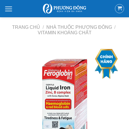
Bỏ
qua
nội
dung
TRANG CHỦ
/
NHÀ THUỐC PHƯƠNG ĐÔNG
/
VITAMIN KHOÁNG CHẤT