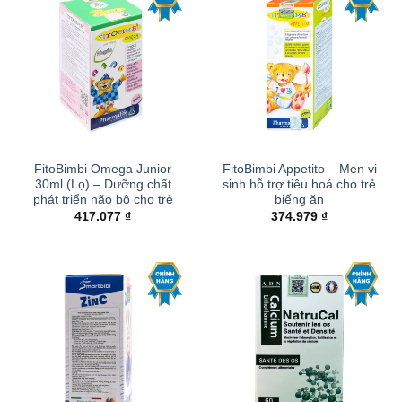
FitoBimbi Omega Junior
FitoBimbi Appetito – Men vi
30ml (Lọ) – Dưỡng chất
sinh hỗ trợ tiêu hoá cho trẻ
phát triển não bộ cho trẻ
biếng ăn
417.077
₫
374.979
₫