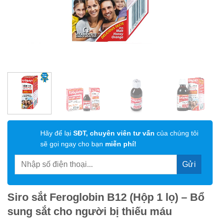
Hãy để lại
SĐT, chuyên viên tư vấn
của chúng tôi
sẽ gọi ngay cho bạn
miễn phí!
Siro sắt Feroglobin B12 (Hộp 1 lọ) – Bổ
sung sắt cho người bị thiếu máu