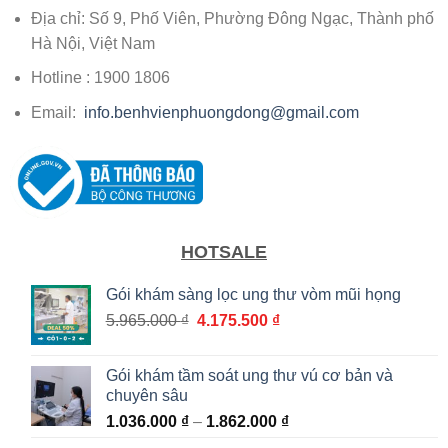
Địa chỉ: Số 9, Phố Viên, Phường Đông Ngạc, Thành phố
Hà Nội, Việt Nam
Hotline : 1900 1806
Email:
info.benhvienphuongdong@gmail.com
HOTSALE
Gói khám sàng lọc ung thư vòm mũi họng
Giá
Giá
5.965.000
₫
4.175.500
₫
gốc
hiện
là:
tại
Gói khám tầm soát ung thư vú cơ bản và
5.965.000 ₫.
là:
chuyên sâu
4.175.500 ₫.
Khoảng
1.036.000
₫
–
1.862.000
₫
giá: