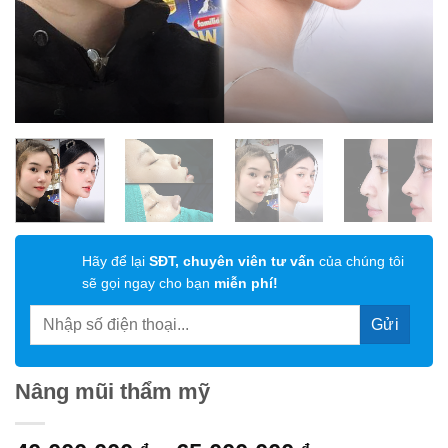
Hãy để lại
SĐT, chuyên viên tư vấn
của chúng tôi
sẽ gọi ngay cho bạn
miễn phí!
Nâng mũi thẩm mỹ