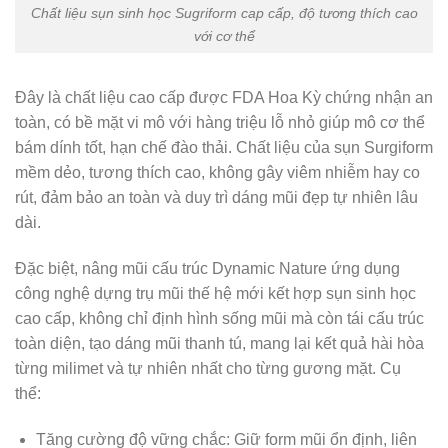
Chất liệu sụn sinh học Sugriform cap cấp, độ tương thích cao
với cơ thể
Đây là chất liệu cao cấp được FDA Hoa Kỳ chứng nhận an
toàn, có bề mặt vi mô với hàng triệu lỗ nhỏ giúp mô cơ thể
bám dính tốt, hạn chế đào thải. Chất liệu của sụn Surgiform
mềm dẻo, tương thích cao, không gây viêm nhiễm hay co
rút, đảm bảo an toàn và duy trì dáng mũi đẹp tự nhiên lâu
dài.
Đặc biệt, nâng mũi cấu trúc Dynamic Nature ứng dụng
công nghệ dựng trụ mũi thế hệ mới kết hợp sụn sinh học
cao cấp, không chỉ định hình sống mũi mà còn tái cấu trúc
toàn diện, tạo dáng mũi thanh tú, mang lại kết quả hài hòa
từng milimet và tự nhiên nhất cho từng gương mặt. Cụ
thể:
Tăng cường độ vững chắc: Giữ form mũi ổn định, liên