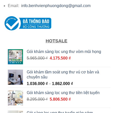
Email:
info.benhvienphuongdong@gmail.com
HOTSALE
Gói khám sàng lọc ung thư vòm mũi họng
Giá
Giá
5.965.000
₫
4.175.500
₫
gốc
hiện
là:
tại
Gói khám tầm soát ung thư vú cơ bản và
5.965.000 ₫.
là:
chuyên sâu
4.175.500 ₫.
Khoảng
1.036.000
₫
–
1.862.000
₫
giá:
Gói khám sàng lọc ung thư tiền liệt tuyến
từ
Giá
Giá
8.295.000
₫
5.806.500
₫
1.036.000 ₫
gốc
hiện
đến
là:
tại
1.862.000 ₫
Gói sàng lọc ung thư tuyến giáp sớm