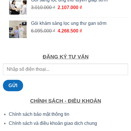
8.295.000 ₫.
là:
Giá
Giá
3.010.000
₫
2.107.000
₫
5.806.500 ₫.
gốc
hiện
là:
tại
Gói khám sàng lọc ung thư gan sớm
3.010.000 ₫.
là:
Giá
Giá
6.095.000
₫
4.266.500
₫
2.107.000 ₫.
gốc
hiện
là:
tại
6.095.000 ₫.
là:
4.266.500 ₫.
ĐĂNG KÝ TƯ VẤN
CHÍNH SÁCH - ĐIỀU KHOẢN
Chính sách bảo mật thông tin
Chính sách và điều khoản giao dịch chung