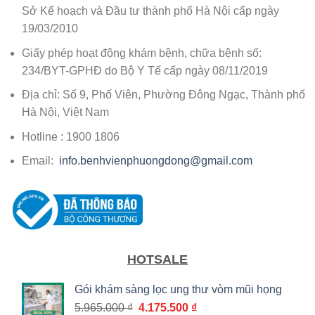
Sở Kế hoạch và Đầu tư thành phố Hà Nội cấp ngày
19/03/2010
Giấy phép hoạt động khám bệnh, chữa bệnh số:
234/BYT-GPHĐ do Bộ Y Tế cấp ngày 08/11/2019
Địa chỉ: Số 9, Phố Viên, Phường Đông Ngạc, Thành phố
Hà Nội, Việt Nam
Hotline : 1900 1806
Email:
info.benhvienphuongdong@gmail.com
HOTSALE
Gói khám sàng lọc ung thư vòm mũi họng
Giá
Giá
5.965.000
₫
4.175.500
₫