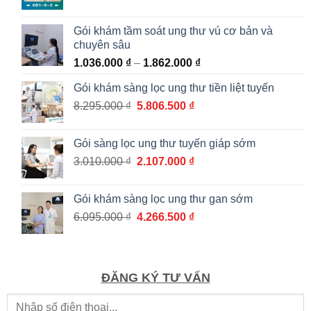
gốc
hiện
là:
tại
Gói khám tầm soát ung thư vú cơ bản và
5.965.000 ₫.
là:
chuyên sâu
4.175.500 ₫.
Khoảng
1.036.000
₫
–
1.862.000
₫
giá:
Gói khám sàng lọc ung thư tiền liệt tuyến
từ
Giá
Giá
8.295.000
₫
5.806.500
₫
1.036.000 ₫
gốc
hiện
đến
là:
tại
1.862.000 ₫
Gói sàng lọc ung thư tuyến giáp sớm
8.295.000 ₫.
là:
Giá
Giá
3.010.000
₫
2.107.000
₫
5.806.500 ₫.
gốc
hiện
là:
tại
Gói khám sàng lọc ung thư gan sớm
3.010.000 ₫.
là:
Giá
Giá
6.095.000
₫
4.266.500
₫
2.107.000 ₫.
gốc
hiện
là:
tại
6.095.000 ₫.
là:
4.266.500 ₫.
ĐĂNG KÝ TƯ VẤN