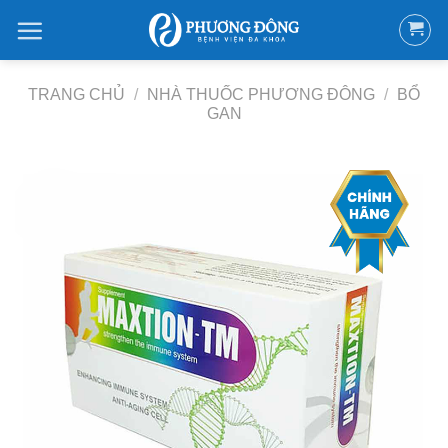
Bỏ
qua
nội
dung
TRANG CHỦ
/
NHÀ THUỐC PHƯƠNG ĐÔNG
/
BỔ
GAN