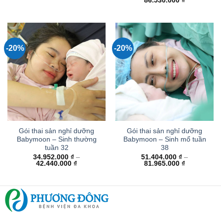
86.530.000
₫
giá:
từ
54.376.000
đến
86.530.000
-20%
-20%
Gói thai sản nghỉ dưỡng
Gói thai sản nghỉ dưỡng
Babymoon – Sinh thường
Babymoon – Sinh mổ tuần
tuần 32
38
34.952.000
₫
–
51.404.000
₫
–
Khoảng
Khoảng
42.440.000
₫
81.965.000
₫
giá:
giá:
từ
từ
34.952.000 ₫
51.404.000
đến
đến
42.440.000 ₫
81.965.000