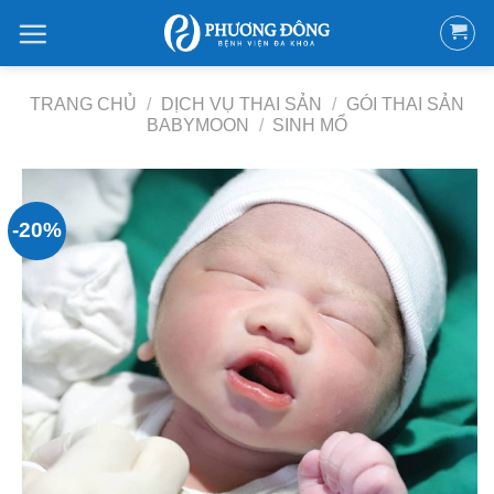
Bỏ
qua
nội
dung
TRANG CHỦ
/
DỊCH VỤ THAI SẢN
/
GÓI THAI SẢN
BABYMOON
/
SINH MỔ
-20%