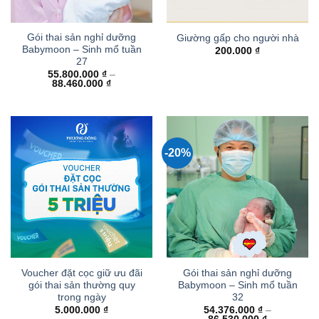
Gói thai sản nghỉ dưỡng
Giường gấp cho người nhà
Babymoon – Sinh mổ tuần
200.000
₫
27
55.800.000
₫
–
Khoảng
88.460.000
₫
giá:
từ
55.800.000 ₫
đến
88.460.000 ₫
-20%
Voucher đặt cọc giữ ưu đãi
Gói thai sản nghỉ dưỡng
gói thai sản thường quy
Babymoon – Sinh mổ tuần
trong ngày
32
5.000.000
₫
54.376.000
₫
–
Khoảng