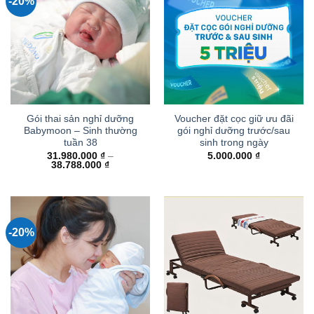
-20%
Gói thai sản nghỉ dưỡng
Voucher đặt cọc giữ ưu đãi
Babymoon – Sinh thường
gói nghỉ dưỡng trước/sau
tuần 38
sinh trong ngày
31.980.000
₫
–
5.000.000
₫
Khoảng
38.788.000
₫
giá:
từ
31.980.000 ₫
đến
38.788.000 ₫
-20%