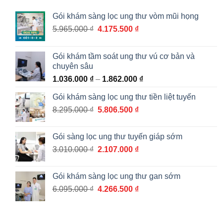
Gói khám sàng lọc ung thư vòm mũi họng
Giá
Giá
5.965.000
₫
4.175.500
₫
gốc
hiện
là:
tại
Gói khám tầm soát ung thư vú cơ bản và
5.965.000 ₫.
là:
chuyên sâu
4.175.500 ₫.
Khoảng
1.036.000
₫
–
1.862.000
₫
giá:
Gói khám sàng lọc ung thư tiền liệt tuyến
từ
Giá
Giá
8.295.000
₫
5.806.500
₫
1.036.000 ₫
gốc
hiện
đến
là:
tại
1.862.000 ₫
Gói sàng lọc ung thư tuyến giáp sớm
8.295.000 ₫.
là:
Giá
Giá
3.010.000
₫
2.107.000
₫
5.806.500 ₫.
gốc
hiện
là:
tại
Gói khám sàng lọc ung thư gan sớm
3.010.000 ₫.
là:
Giá
Giá
6.095.000
₫
4.266.500
₫
2.107.000 ₫.
gốc
hiện
là:
tại
6.095.000 ₫.
là: