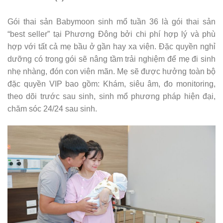
Gói thai sản Babymoon sinh mổ tuần 36 là gói thai sản
“best seller” tại Phương Đông bởi chi phí hợp lý và phù
hợp với tất cả mẹ bầu ở gần hay xa viện. Đặc quyền nghỉ
dưỡng có trong gói sẽ nâng tầm trải nghiệm để mẹ đi sinh
nhẹ nhàng, đón con viên mãn. Mẹ sẽ được hưởng toàn bộ
đặc quyền VIP bao gồm: Khám, siêu âm, đo monitoring,
theo dõi trước sau sinh, sinh mổ phương pháp hiện đại,
chăm sóc 24/24 sau sinh.