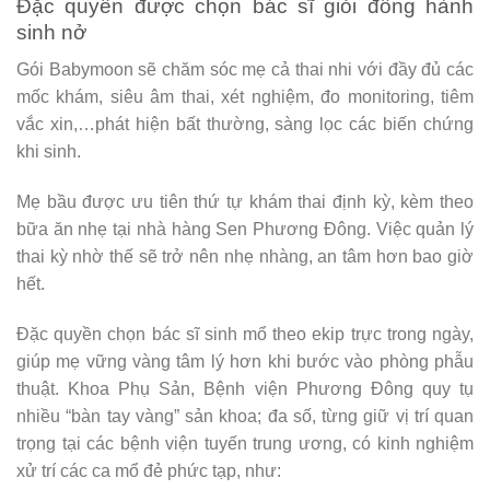
Đặc quyền được chọn bác sĩ giỏi đồng hành
sinh nở
Gói Babymoon sẽ chăm sóc mẹ cả thai nhi với đầy đủ các
mốc khám, siêu âm thai, xét nghiệm, đo monitoring, tiêm
vắc xin,…phát hiện bất thường, sàng lọc các biến chứng
khi sinh.
Mẹ bầu được ưu tiên thứ tự khám thai định kỳ, kèm theo
bữa ăn nhẹ tại nhà hàng Sen Phương Đông. Việc quản lý
thai kỳ nhờ thế sẽ trở nên nhẹ nhàng, an tâm hơn bao giờ
hết.
Đặc quyền chọn bác sĩ sinh mổ theo ekip trực trong ngày,
giúp mẹ vững vàng tâm lý hơn khi bước vào phòng phẫu
thuật. Khoa Phụ Sản, Bệnh viện Phương Đông quy tụ
nhiều “bàn tay vàng” sản khoa; đa số, từng giữ vị trí quan
trọng tại các bệnh viện tuyến trung ương, có kinh nghiệm
xử trí các ca mổ đẻ phức tạp, như: