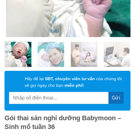
Hãy để lại
SĐT, chuyên viên tư vấn
của chúng tôi
sẽ gọi ngay cho bạn
miễn phí!
Gói thai sản nghỉ dưỡng Babymoon –
Sinh mổ tuần 36