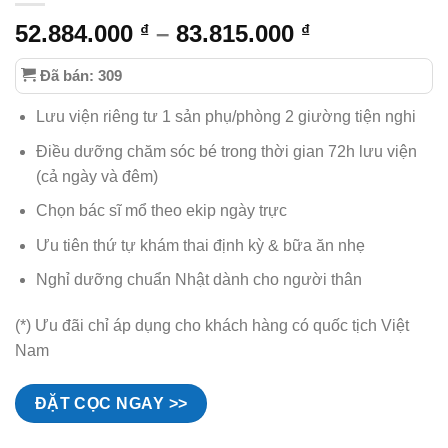
Khoảng
52.884.000
–
83.815.000
₫
₫
giá:
Đã bán: 309
từ
52.884.000 ₫
Lưu viện riêng tư 1 sản phụ/phòng 2 giường tiện nghi
đến
83.815.000 ₫
Điều dưỡng chăm sóc bé trong thời gian 72h lưu viện
(cả ngày và đêm)
Chọn bác sĩ mổ theo ekip ngày trực
Ưu tiên thứ tự khám thai định kỳ & bữa ăn nhẹ
Nghỉ dưỡng chuẩn Nhật dành cho người thân
(*) Ưu đãi chỉ áp dụng cho khách hàng có quốc tịch Việt
Nam
ĐẶT CỌC NGAY >>