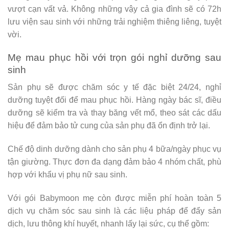
vượt cạn vất vả. Không những vậy cả gia đình sẽ có 72h
lưu viện sau sinh với những trải nghiệm thiêng liêng, tuyệt
vời.
Mẹ mau phục hồi với trọn gói nghỉ dưỡng sau
sinh
Sản phụ sẽ được chăm sóc y tế đặc biệt 24/24, nghỉ
dưỡng tuyệt đối để mau phục hồi. Hàng ngày bác sĩ, điều
dưỡng sẽ kiểm tra và thay băng vết mổ, theo sát các dấu
hiệu để đảm bảo tử cung của sản phụ đã ổn định trở lại.
Chế độ dinh dưỡng dành cho sản phụ 4 bữa/ngày phục vụ
tận giường. Thực đơn đa dạng đảm bảo 4 nhóm chất, phù
hợp với khẩu vị phụ nữ sau sinh.
Với gói Babymoon mẹ còn được miễn phí hoàn toàn 5
dịch vụ chăm sóc sau sinh là các liệu pháp để đẩy sản
dịch, lưu thông khí huyết, nhanh lấy lại sức, cụ thể gồm: