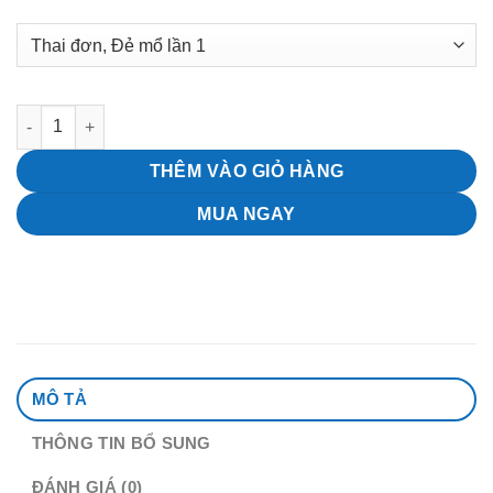
Gói thai sản nghỉ dưỡng Babymoon - Sinh mổ tuần 36 số lượn
THÊM VÀO GIỎ HÀNG
MUA NGAY
MÔ TẢ
THÔNG TIN BỔ SUNG
ĐÁNH GIÁ (0)