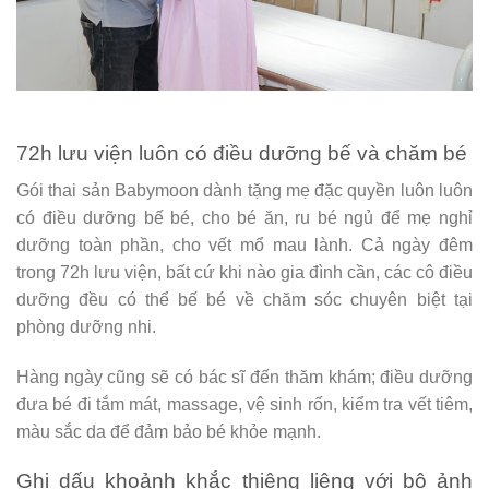
72h lưu viện luôn có điều dưỡng bế và chăm bé
Gói thai sản Babymoon dành tặng mẹ đặc quyền luôn luôn
có điều dưỡng bế bé, cho bé ăn, ru bé ngủ để mẹ nghỉ
dưỡng toàn phần, cho vết mổ mau lành. Cả ngày đêm
trong 72h lưu viện, bất cứ khi nào gia đình cần, các cô điều
dưỡng đều có thể bế bé về chăm sóc chuyên biệt tại
phòng dưỡng nhi.
Hàng ngày cũng sẽ có bác sĩ đến thăm khám; điều dưỡng
đưa bé đi tắm mát, massage, vệ sinh rốn, kiểm tra vết tiêm,
màu sắc da để đảm bảo bé khỏe mạnh.
Ghi dấu khoảnh khắc thiêng liêng với bộ ảnh