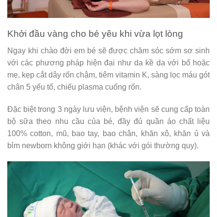
Khởi đầu vàng cho bé yêu khi vừa lọt lòng
Ngay khi chào đời em bé sẽ được chăm sóc sớm sơ sinh
với các phương pháp hiện đại như da kề da với bố hoặc
mẹ, kẹp cắt dây rốn chậm, tiêm vitamin K, sàng lọc máu gót
chân 5 yếu tố, chiếu plasma cuống rốn.
Đặc biệt trong 3 ngày lưu viện, bệnh viện sẽ cung cấp toàn
bộ sữa theo nhu cầu của bé, đầy đủ quần áo chất liệu
100% cotton, mũ, bao tay, bao chân, khăn xô, khăn ủ và
bỉm newborn không giới hạn (khác với gói thường quy).