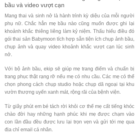
bầu và video vượt cạn
Mang thai và sinh nở là hành trình kỳ diệu của mỗi người
phụ nữ. Chắc hẳn mẹ bầu nào cũng muốn được ghi lại
khoảnh khắc thiêng liêng làm kỷ niệm. Thấu hiểu điều đó
gói thai sản Babymoon tích hợp sẵn tiện ích chụp ảnh bầu,
chụp ảnh và quay video khoảnh khắc vượt cạn lúc sinh
nở.
Với bộ ảnh bầu, ekip sẽ giúp mẹ trang điểm và chuẩn bị
trang phục thật rạng rỡ nếu mẹ có nhu cầu. Các mẹ có thể
chọn phong cách chụp studio hoặc chụp dã ngoại tại khu
vườn thượng uyển xanh mát, rộng rãi của bệnh viện.
Từ giây phút em bé tách rời khỏi cơ thể mẹ cất tiếng khóc
chào đời hay những hạnh phúc khi mẹ được chạm vào
con lần đầu đều được lưu lại trọn vẹn và gửi tới mẹ qua
địa chỉ email cá nhân.