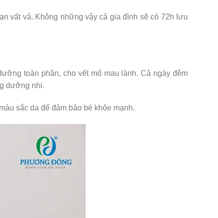
 cạn vất vả. Không những vậy cả gia đình sẽ có 72h lưu
 dưỡng toàn phần, cho vết mổ mau lành. Cả ngày đêm
òng dưỡng nhi.
m, màu sắc da để đảm bảo bé khỏe mạnh.