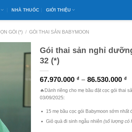
NHÀ THUỐC
GIỚI THIỆU
ỌN GÓI (*)
/
GÓI THAI SẢN BABYMOON
Gói thai sản nghỉ dưỡ
32 (*)
67.970.000
–
86.530.000
₫
₫
🔥
Dành riêng cho mẹ bầu đặt cọc gói thai 
03/09/2025:
15 mẹ bầu cọc gói Babymoon sớm nhất 
Giỏ quà đi sinh ngẫu nhiên
(số lượng có 