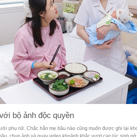
 với bộ ảnh độc quyền
người phụ nữ. Chắc hẳn mẹ bầu nào cũng muốn được ghi lại kho
 bầu, chụp ảnh và quay video khoảnh khắc vượt cạn lúc sinh nở