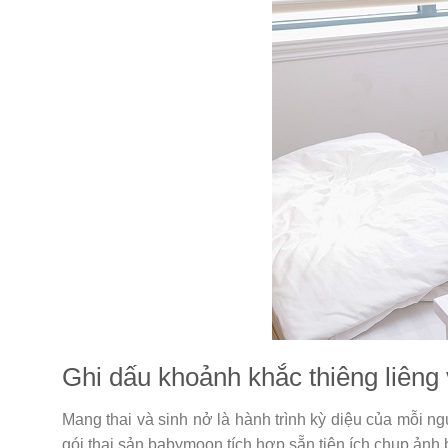
Ghi dấu khoảnh khắc thiêng liêng
Mang thai và sinh nở là hành trình kỳ diệu của mỗi 
gói thai sản babymoon tích hợp sẵn tiện ích chụp ảnh