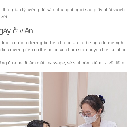
ng thời gian lý tưởng để sản phụ nghỉ ngơi sau giây phút vượt
 vời.
gày ở viện
 luôn có điều dưỡng bế bé, cho bé ăn, ru bé ngủ để mẹ nghỉ
 cô điều dưỡng đều có thể bế bé về chăm sóc chuyên biệt tại ph
ng đưa bé đi tắm mát, massage, vệ sinh rốn, kiểm tra vết tiê