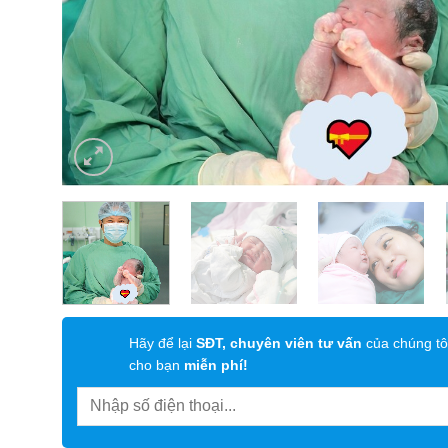
Hãy để lại
SĐT, chuyên viên tư vấn
của chúng tô
cho bạn
miễn phí!