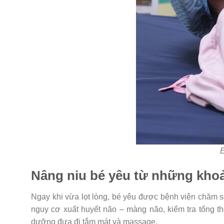
E
Nâng niu bé yêu từ những kho
Ngay khi vừa lọt lòng, bé yêu được bệnh viện chăm só
nguy cơ xuất huyết não – màng não, kiểm tra tổng t
dưỡng đưa đi tắm mát và massage.