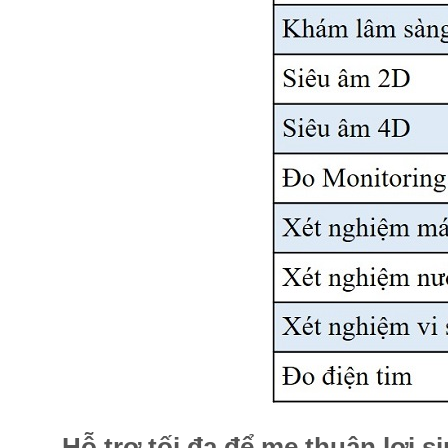
Hỗ trợ tối đa để mẹ thuận lợi 