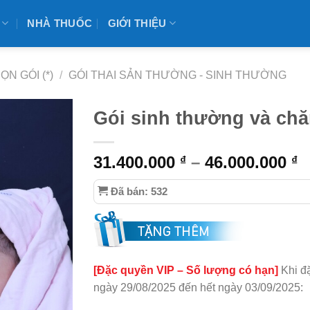
NHÀ THUỐC
GIỚI THIỆU
ỌN GÓI (*)
/
GÓI THAI SẢN THƯỜNG - SINH THƯỜNG
Gói sinh thường và chăm
31.400.000
–
46.000.000
₫
₫
Đã bán: 532
[Đặc quyền VIP – Số lượng có hạn]
Khi đ
ngày 29/08/2025 đến hết ngày 03/09/2025: