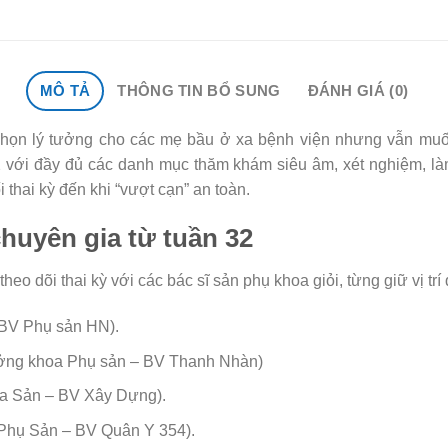
MÔ TẢ
THÔNG TIN BỔ SUNG
ĐÁNH GIÁ (0)
 chọn lý tưởng cho các mẹ bầu ở xa bệnh viện nhưng vẫn muốn
 với đầy đủ các danh mục thăm khám siêu âm, xét nghiệm, làm
 thai kỳ đến khi “vượt cạn” an toàn.
chuyên gia từ tuần 32
 dõi thai kỳ với các bác sĩ sản phụ khoa giỏi, từng giữ vị trí
BV Phụ sản HN).
ởng khoa Phụ sản – BV Thanh Nhàn)
a Sản – BV Xây Dựng).
 Phụ Sản – BV Quân Y 354).