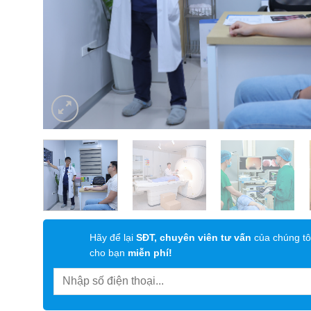
Hãy để lại
SĐT, chuyên viên tư vấn
của chúng tô
cho bạn
miễn phí!