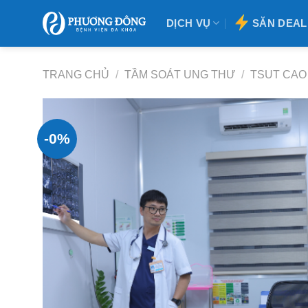
Bỏ
DỊCH VỤ
SĂN DEAL
qua
nội
dung
TRANG CHỦ
/
TẦM SOÁT UNG THƯ
/
TSUT CAO 
-0%