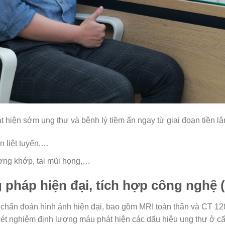
 hiện sớm ung thư và bệnh lý tiềm ẩn ngay từ giai đoạn tiền l
ền liệt tuyến,…
ương khớp, tai mũi họng,…
pháp hiện đại, tích hợp công nghệ (
ẩn đoán hình ảnh hiện đại, bao gồm MRI toàn thân và CT 128 d
 xét nghiệm định lượng máu phát hiện các dấu hiệu ung thư ở cấp 