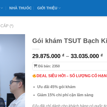
NHÀ THUỐC
GIỚI THIỆU
CẤP (*)
Gói khám TSUT Bạch Ki
29.875.000
–
33.035.000
₫
₫
Đã bán: 2350
DEAL SIÊU HỜI – SỐ LƯỢNG CÓ HẠN
Ưu đãi 45% gói khám
Giảm 15% chi phí cận lâm sàng
(Ưu đãi chỉ dành cho khách hàng có quốc tị