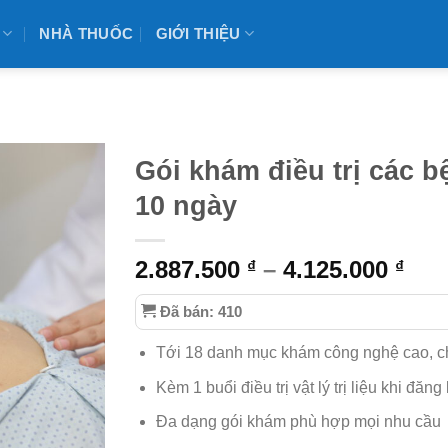
NHÀ THUỐC
GIỚI THIỆU
Gói khám điều trị các bệ
10 ngày
Kho
2.887.500
–
4.125.000
₫
₫
giá:
Đã bán: 410
từ
2.88
Tới 18 danh mục khám công nghệ cao, c
đến
4.12
Kèm 1 buổi điều trị vật lý trị liệu khi đăng 
Đa dạng gói khám phù hợp mọi nhu cầu