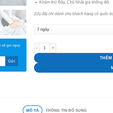
Khám thứ Bảy, Chủ Nhật giá không đổi
(Ưu đãi chỉ dành cho khách hàng có quốc tị
i sẽ gọi ngay
Gói khám điều trị các bệnh cổ vai "Nối tiếp" 
THÊM 
MÔ TẢ
THÔNG TIN BỔ SUNG