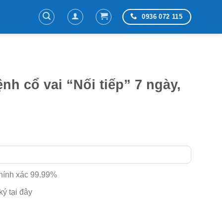
0936 072 115
nh cổ vai “Nối tiếp” 7 ngày,
ảng
7.500 ₫
hính xác 99.99%
5.000 ₫
ký tại đây