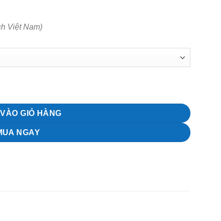
ch Việt Nam)
7 ngày, 10 ngày số lượng
VÀO GIỎ HÀNG
MUA NGAY