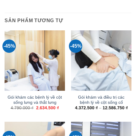
SẢN PHẨM TƯƠNG TỰ
-45%
-45%
Gói khám các bệnh lý về cột
Gói khám và điều trị các
sống lưng và thắt lưng
bệnh lý về cột sống cổ
Giá
Giá
Kho
4.790.000
₫
2.634.500
₫
4.372.500
₫
–
12.586.750
₫
gốc
hiện
giá:
là:
tại
từ
4.790.000 ₫.
là:
4.37
2.634.500 ₫.
đến
12.5