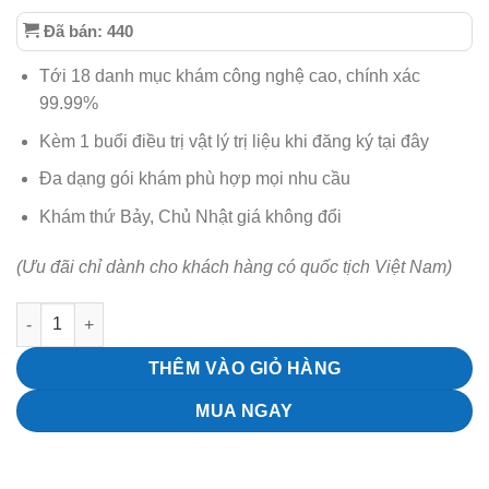
gốc
hiện
Đã bán: 440
là:
tại
4.620.000 ₫.
là:
Tới 18 danh mục khám công nghệ cao, chính xác
2.541.000 ₫.
99.99%
Kèm 1 buổi điều trị vật lý trị liệu khi đăng ký tại đây
Đa dạng gói khám phù hợp mọi nhu cầu
Khám thứ Bảy, Chủ Nhật giá không đổi
(Ưu đãi chỉ dành cho khách hàng có quốc tịch Việt Nam)
Gói khám các bệnh lý về cột sống cổ số lượng
THÊM VÀO GIỎ HÀNG
MUA NGAY