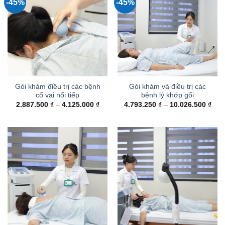
-45%
-45%
Gói khám điều trị các bệnh
Gói khám và điều trị các
cổ vai nối tiếp
bệnh lý khớp gối
Khoảng
Kho
2.887.500
₫
–
4.125.000
₫
4.793.250
₫
–
10.026.500
₫
giá:
giá:
từ
từ
2.887.500 ₫
4.79
đến
đến
4.125.000 ₫
10.0