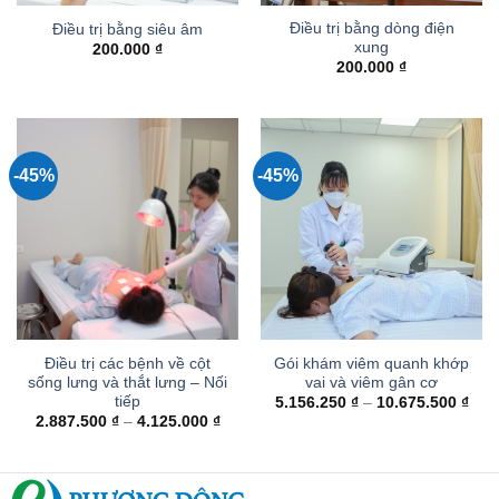
Điều trị bằng dòng điện
Điều trị bằng siêu âm
xung
200.000
₫
200.000
₫
-45%
-45%
Điều trị các bệnh về cột
Gói khám viêm quanh khớp
sống lưng và thắt lưng – Nối
vai và viêm gân cơ
tiếp
Kho
5.156.250
₫
–
10.675.500
₫
giá:
Khoảng
2.887.500
₫
–
4.125.000
₫
từ
giá:
5.15
từ
đến
2.887.500 ₫
10.6
đến
4.125.000 ₫