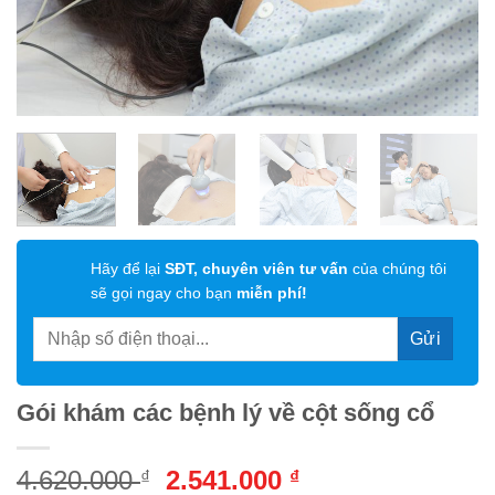
Hãy để lại
SĐT, chuyên viên tư vấn
của chúng tôi
sẽ gọi ngay cho bạn
miễn phí!
Gói khám các bệnh lý về cột sống cổ
Giá
Giá
4.620.000
2.541.000
₫
₫