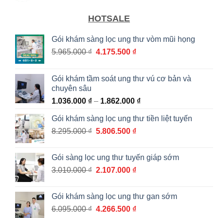
HOTSALE
Gói khám sàng lọc ung thư vòm mũi họng
Giá
Giá
5.965.000
₫
4.175.500
₫
gốc
hiện
là:
tại
Gói khám tầm soát ung thư vú cơ bản và
5.965.000 ₫.
là:
chuyên sâu
4.175.500 ₫.
Khoảng
1.036.000
₫
–
1.862.000
₫
giá:
Gói khám sàng lọc ung thư tiền liệt tuyến
từ
Giá
Giá
8.295.000
₫
5.806.500
₫
1.036.000 ₫
gốc
hiện
đến
là:
tại
1.862.000 ₫
Gói sàng lọc ung thư tuyến giáp sớm
8.295.000 ₫.
là:
Giá
Giá
3.010.000
₫
2.107.000
₫
5.806.500 ₫.
gốc
hiện
là:
tại
Gói khám sàng lọc ung thư gan sớm
3.010.000 ₫.
là:
Giá
Giá
6.095.000
₫
4.266.500
₫
2.107.000 ₫.