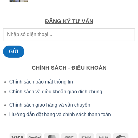
gốc
hiện
là:
tại
6.095.000 ₫.
là:
4.266.500 ₫.
ĐĂNG KÝ TƯ VẤN
CHÍNH SÁCH - ĐIỀU KHOẢN
Chính sách bảo mật thông tin
Chính sách và điều khoản giao dịch chung
Chính sách giao hàng và vận chuyển
Hướng dẫn đặt hàng và chính sách thanh toán