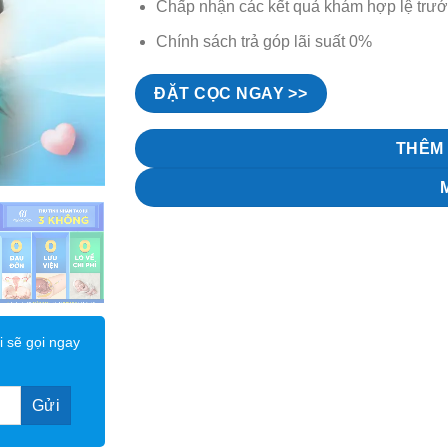
Chấp nhận các kết quả khám hợp lệ trướ
Chính sách trả góp lãi suất 0%
ĐẶT CỌC NGAY >>
THÊM 
i sẽ gọi ngay