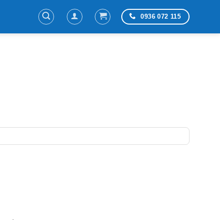
0936 072 115
á
ện
.344.000 ₫.