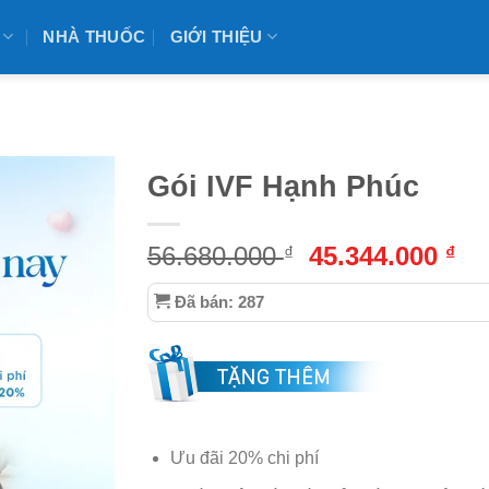
NHÀ THUỐC
GIỚI THIỆU
Gói IVF Hạnh Phúc
Giá
Gi
56.680.000
45.344.000
₫
₫
gốc
hi
Đã bán: 287
là:
tại
56.680.000 ₫.
là:
45
Ưu đãi 20% chi phí