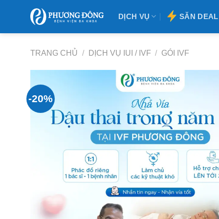
Bỏ
DỊCH VỤ
SĂN DEAL
qua
nội
dung
TRANG CHỦ
/
DỊCH VỤ IUI / IVF
/
GÓI IVF
-20%