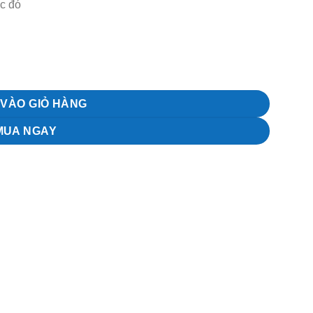
c đó
VÀO GIỎ HÀNG
MUA NGAY