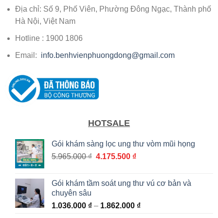
Địa chỉ: Số 9, Phố Viên, Phường Đông Ngạc, Thành phố
Hà Nội, Việt Nam
Hotline : 1900 1806
Email:
info.benhvienphuongdong@gmail.com
HOTSALE
Gói khám sàng lọc ung thư vòm mũi họng
Giá
Giá
5.965.000
₫
4.175.500
₫
gốc
hiện
là:
tại
Gói khám tầm soát ung thư vú cơ bản và
5.965.000 ₫.
là:
chuyên sâu
4.175.500 ₫.
Khoảng
1.036.000
₫
–
1.862.000
₫
giá: