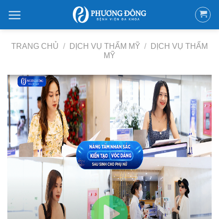
Bỏ
qua
nội
dung
TRANG CHỦ
/
DỊCH VỤ THẨM MỸ
/
DỊCH VỤ THẨM
MỸ