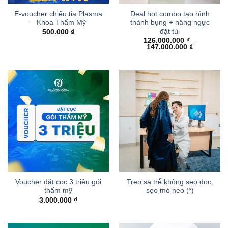
E-voucher chiếu tia Plasma
Deal hot combo tạo hình
– Khoa Thẩm Mỹ
thành bụng + nâng ngực
đặt túi
500.000
₫
126.000.000
₫
–
Khoảng
147.000.000
₫
giá:
từ
126.000.00
đến
147.000.00
Voucher đặt cọc 3 triệu gói
Treo sa trễ không sẹo dọc,
thẩm mỹ
sẹo mỏ neo (*)
3.000.000
₫