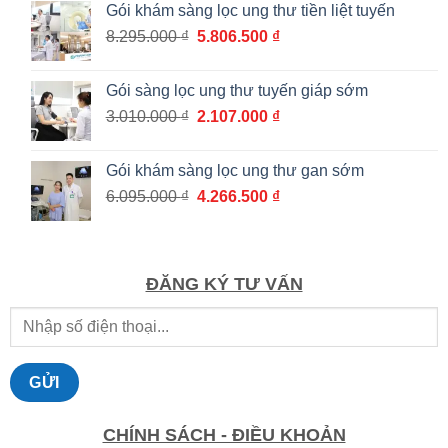
Gói khám sàng lọc ung thư tiền liệt tuyến
từ
Giá
Giá
8.295.000
₫
5.806.500
₫
1.036.000 ₫
gốc
hiện
đến
là:
tại
1.862.000 ₫
Gói sàng lọc ung thư tuyến giáp sớm
8.295.000 ₫.
là:
Giá
Giá
3.010.000
₫
2.107.000
₫
5.806.500 ₫.
gốc
hiện
là:
tại
Gói khám sàng lọc ung thư gan sớm
3.010.000 ₫.
là:
Giá
Giá
6.095.000
₫
4.266.500
₫
2.107.000 ₫.
gốc
hiện
là:
tại
6.095.000 ₫.
là:
4.266.500 ₫.
ĐĂNG KÝ TƯ VẤN
CHÍNH SÁCH - ĐIỀU KHOẢN