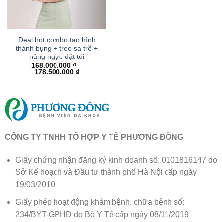
Deal hot combo tạo hình
thành bụng + treo sa trễ +
nâng ngực đặt túi
168.000.000
₫
–
Khoảng
178.500.000
₫
giá:
từ
168.000.000 ₫
đến
178.500.000 ₫
CÔNG TY TNHH TỔ HỢP Y TẾ PHƯƠNG ĐÔNG
Giấy chứng nhận đăng ký kinh doanh số: 0101816147 do
Sở Kế hoạch và Đầu tư thành phố Hà Nội cấp ngày
19/03/2010
Giấy phép hoạt động khám bệnh, chữa bệnh số:
234/BYT-GPHĐ do Bộ Y Tế cấp ngày 08/11/2019