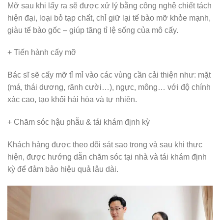
Mỡ sau khi lấy ra sẽ được xử lý bằng công nghệ chiết tách
hiện đại, loại bỏ tạp chất, chỉ giữ lại tế bào mỡ khỏe mạnh,
giàu tế bào gốc – giúp tăng tỉ lệ sống của mô cấy.
+ Tiến hành cấy mỡ
Bác sĩ sẽ cấy mỡ tỉ mỉ vào các vùng cần cải thiện như: mặt
(má, thái dương, rãnh cười…), ngực, mông… với độ chính
xác cao, tạo khối hài hòa và tự nhiên.
+ Chăm sóc hậu phẫu & tái khám định kỳ
Khách hàng được theo dõi sát sao trong và sau khi thực
hiện, được hướng dẫn chăm sóc tại nhà và tái khám định
kỳ để đảm bảo hiệu quả lâu dài.