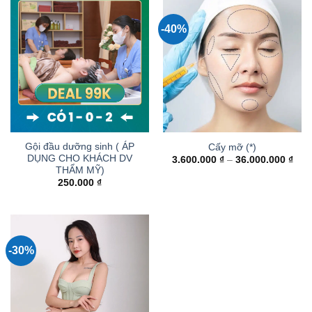
-40%
Gội đầu dưỡng sinh ( ÁP
Cấy mỡ (*)
DỤNG CHO KHÁCH DV
Kho
3.600.000
₫
–
36.000.000
₫
giá:
THẨM MỸ)
từ
250.000
₫
3.60
đến
36.0
-30%