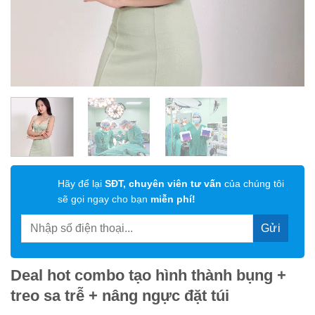
Hãy để lại
SĐT, chuyên viên tư vấn
của chúng tôi
sẽ gọi ngay cho bạn
miễn phí!
Deal hot combo tạo hình thành bụng +
treo sa trễ + nâng ngực đặt túi