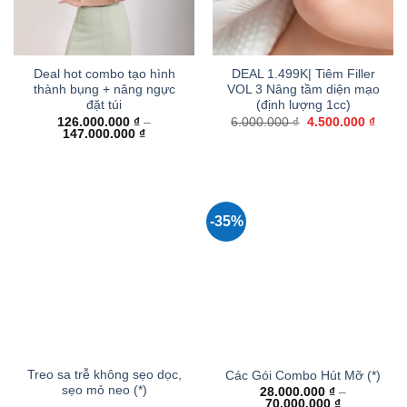
Deal hot combo tạo hình
DEAL 1.499K| Tiêm Filler
thành bụng + nâng ngực
VOL 3 Nâng tầm diện mạo
đặt túi
(định lượng 1cc)
Giá
Giá
126.000.000
₫
–
6.000.000
₫
4.500.000
₫
Khoảng
gốc
hiện
147.000.000
₫
giá:
là:
tại
từ
6.000.000 ₫.
là:
126.000.000 ₫
4.500
đến
147.000.000 ₫
-35%
Treo sa trễ không sẹo dọc,
Các Gói Combo Hút Mỡ (*)
sẹo mỏ neo (*)
28.000.000
₫
–
Khoảng
70.000.000
₫