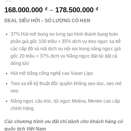
Khoảng
168.000.000
–
178.500.000
₫
₫
giá:
DEAL SIÊU HỜI – SỐ LƯỢNG CÓ HẠN
từ
168.000.0
37% Hút mỡ bụng eo lưng tạo hình thành bụng toàn
đến
phần giá gốc 100 triệu + 35% dịch vụ treo ngực sa trễ
178.500.0
các cấp độ và mã dịch vụ nội soi trong nâng ngực giá
gốc 20 triệu + 37% dịch vụ Nâng ngực đặt túi (tất cả
dòng túi)
Hút mỡ bằng công nghệ cao Vaser Lipo
Treo sa trễ kỹ thuật độc quyền không sẹo dọc, sẹo mỏ
neo
Nâng ngực cấu trúc, túi ngực Motiva, Mentor cao cấp
chính hãng
Các chương trình ưu đãi chỉ dành cho khách hàng có
quốc tịch Việt Nam