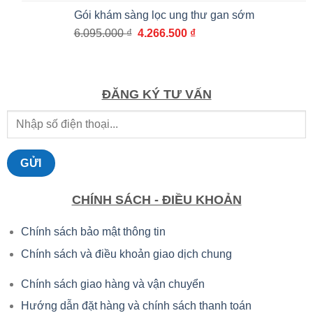
là:
tại
Gói khám sàng lọc ung thư gan sớm
3.010.000 ₫.
là:
Giá
Giá
6.095.000
₫
4.266.500
₫
2.107.000 ₫.
gốc
hiện
là:
tại
6.095.000 ₫.
là:
4.266.500 ₫.
ĐĂNG KÝ TƯ VẤN
CHÍNH SÁCH - ĐIỀU KHOẢN
Chính sách bảo mật thông tin
Chính sách và điều khoản giao dịch chung
Chính sách giao hàng và vận chuyển
Hướng dẫn đặt hàng và chính sách thanh toán