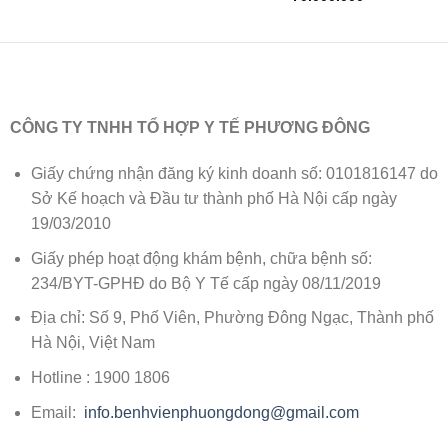
giá:
từ
28.000.000
đến
70.000.000
CÔNG TY TNHH TỔ HỢP Y TẾ PHƯƠNG ĐÔNG
Giấy chứng nhận đăng ký kinh doanh số: 0101816147 do
Sở Kế hoạch và Đầu tư thành phố Hà Nội cấp ngày
19/03/2010
Giấy phép hoạt động khám bệnh, chữa bệnh số:
234/BYT-GPHĐ do Bộ Y Tế cấp ngày 08/11/2019
Địa chỉ: Số 9, Phố Viên, Phường Đông Ngạc, Thành phố
Hà Nội, Việt Nam
Hotline : 1900 1806
Email:
info.benhvienphuongdong@gmail.com