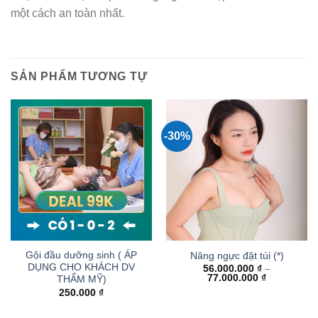
một cách an toàn nhất.
SẢN PHẨM TƯƠNG TỰ
-30%
Gội đầu dưỡng sinh ( ÁP
Nâng ngực đặt túi (*)
DỤNG CHO KHÁCH DV
56.000.000
₫
–
Khoảng
77.000.000
₫
THẨM MỸ)
giá:
250.000
₫
từ
56.000.000
đến