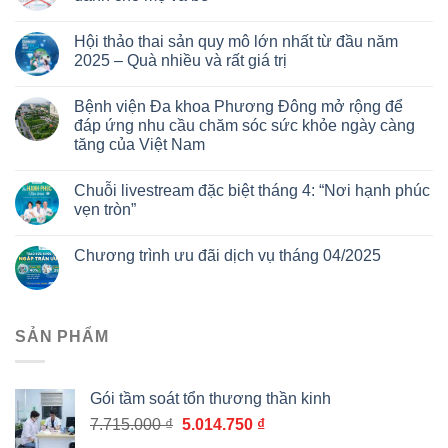
Hội thảo thai sản quy mô lớn nhất từ đầu năm
2025 – Quà nhiều và rất giá trị
Bệnh viện Đa khoa Phương Đông mở rộng để
đáp ứng nhu cầu chăm sóc sức khỏe ngày càng
tăng của Việt Nam
Chuỗi livestream đặc biệt tháng 4: “Nơi hạnh phúc
vẹn tròn”
Chương trình ưu đãi dịch vụ tháng 04/2025
SẢN PHẨM
Gói tầm soát tổn thương thần kinh
Giá
Giá
7.715.000
₫
5.014.750
₫
gốc
hiện