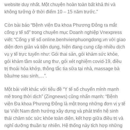
website duy nhất. Một chuyện hoàn toàn bất khả thi và
không tưởng ở thời điểm 10 – 15 năm trước.”
Còn bài báo “Bệnh viện Đa khoa Phương Đông ra mắt
cổng y tế số” trong chuyên mục Doanh nghiệp Vnexpress
viết: “Cổng y tế số online.benhvienphuongdong.vn với giao
diện đơn giản và tiện dụng, hiện đang cung cấp nhiều dịch
vụ y tế trực tuyến như: Gói thai sản, gói khám sức khỏe,
gói khám tầm soát ung thư, gói xét nghiệm covid-19, điều
trị thoái hóa khớp, thông tắc tia sữa tại nhà, massage bà
bầu/mẹ sau sinh,…”.
Một bài viết khác với tiêu đề “Y tế số chuyển mình mạnh
mẽ trong thời dịch” (Zingnews) cũng nhấn mạnh: “Bệnh
viện Đa khoa Phương Đông là một trong những đơn vị y tế
tại Việt Nam định hướng xây dựng và phát triển hệ sinh
thái chăm sóc sức khỏe toàn diện, kết hợp giữa điều trị và
nghỉ dưỡng thuần tự nhiên. Hệ thống này tích hợp những