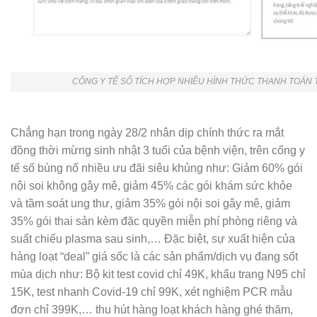
CỔNG Y TẾ SỐ TÍCH HỢP NHIỀU HÌNH THỨC THANH TOÁN 
Chẳng hạn trong ngày 28/2 nhân dịp chính thức ra mắt
đồng thời mừng sinh nhật 3 tuổi của bệnh viện, trên cổng y
tế số bùng nổ nhiều ưu đãi siêu khủng như: Giảm 60% gói
nội soi không gây mê, giảm 45% các gói khám sức khỏe
và tầm soát ung thư, giảm 35% gói nội soi gây mê, giảm
35% gói thai sản kèm đặc quyền miễn phí phòng riêng và
suất chiếu plasma sau sinh,… Đặc biệt, sự xuất hiện của
hàng loạt “deal” giá sốc là các sản phẩm/dịch vụ đang sốt
mùa dịch như: Bộ kit test covid chỉ 49K, khẩu trang N95 chỉ
15K, test nhanh Covid-19 chỉ 99K, xét nghiệm PCR mẫu
đơn chỉ 399K,… thu hút hàng loạt khách hàng ghé thăm,