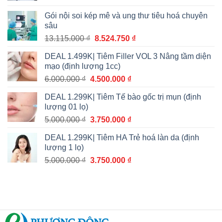
là:
tại
Gói nội soi kép mê và ung thư tiêu hoá chuyên
7.715.000 ₫.
là:
sâu
5.014.750 ₫.
Giá
Giá
13.115.000
₫
8.524.750
₫
gốc
hiện
DEAL 1.499K| Tiêm Filler VOL 3 Nâng tầm diện
là:
tại
mạo (định lượng 1cc)
13.115.000 ₫.
là:
Giá
Giá
6.000.000
₫
4.500.000
₫
8.524.750 ₫.
gốc
hiện
DEAL 1.299K| Tiêm Tế bào gốc trị mụn (định
là:
tại
lượng 01 lọ)
6.000.000 ₫.
là:
Giá
Giá
5.000.000
₫
3.750.000
₫
4.500.000 ₫.
gốc
hiện
DEAL 1.299K| Tiêm HA Trẻ hoá làn da (định
là:
tại
lượng 1 lọ)
5.000.000 ₫.
là:
Giá
Giá
5.000.000
₫
3.750.000
₫
3.750.000 ₫.
gốc
hiện
là:
tại
5.000.000 ₫.
là:
3.750.000 ₫.