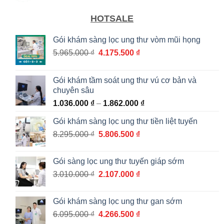
HOTSALE
Gói khám sàng lọc ung thư vòm mũi họng
Giá
Giá
5.965.000
₫
4.175.500
₫
gốc
hiện
là:
tại
Gói khám tầm soát ung thư vú cơ bản và
5.965.000 ₫.
là:
chuyên sâu
4.175.500 ₫.
Khoảng
1.036.000
₫
–
1.862.000
₫
giá:
Gói khám sàng lọc ung thư tiền liệt tuyến
từ
Giá
Giá
8.295.000
₫
5.806.500
₫
1.036.000 ₫
gốc
hiện
đến
là:
tại
1.862.000 ₫
Gói sàng lọc ung thư tuyến giáp sớm
8.295.000 ₫.
là:
Giá
Giá
3.010.000
₫
2.107.000
₫
5.806.500 ₫.
gốc
hiện
là:
tại
Gói khám sàng lọc ung thư gan sớm
3.010.000 ₫.
là:
Giá
Giá
6.095.000
₫
4.266.500
₫
2.107.000 ₫.