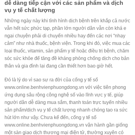
dễ dàng tiếp cận với các sản phẩm và dịch
vụ y tế chất lượng
Những ngày này khi tình hình dịch bệnh trên khắp cả nước
vẫn hết sức phức tạp, phần lớn người dân vẫn còn khá e
ngại chuyện phải di chuyển nhiều hay đến các nơi “nhạy
cảm” như nhà thuốc, bệnh viện. Trong khi đó, việc mua các
loại thuốc, vitamin, sản phẩm y tế hoặc điều trị bệnh, chăm
sóc sức khỏe để tăng đề kháng phòng chống dịch cho bản
thân và gia đình lại đang cần thiết hơn bao giờ hết.
Đó là lý do vì sao sự ra đời của cổng y tế số
www.online.benhvienphuongdong.vn với việc tiên phong
ứng dụng sâu rộng công nghệ số vào lĩnh vực y tế, giúp
người dân dễ dàng mua sắm, thanh toán trực tuyến nhiều
sản phẩm/dịch vụ y tế chất lượng nhanh chóng tạo ra sức
hút lớn như vậy. Chưa kể đến, cổng y tế số
www.online.benhvienphuongdong.vn vận hành gần giống
một sàn giao dịch thương mại điện tử, thường xuyên có