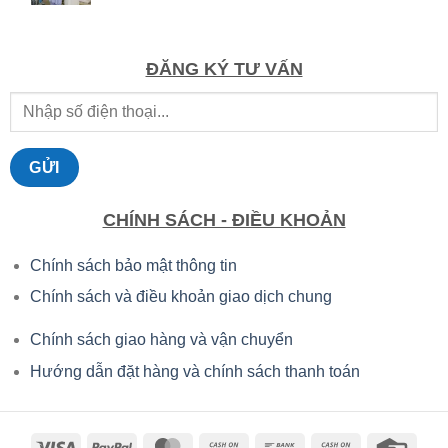
gốc
hiện
là:
tại
6.095.000 ₫.
là:
4.266.500 ₫.
ĐĂNG KÝ TƯ VẤN
CHÍNH SÁCH - ĐIỀU KHOẢN
Chính sách bảo mật thông tin
Chính sách và điều khoản giao dịch chung
Chính sách giao hàng và vận chuyển
Hướng dẫn đặt hàng và chính sách thanh toán