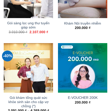
Gói sàng lọc ung thư tuyến
Khám Nội truyền nhiễm
giáp sớm
200.000
₫
Giá
Giá
3.010.000
₫
2.107.000
₫
gốc
hiện
là:
tại
3.010.000 ₫.
là:
2.107.000 ₫.
-40%
Gói khám tổng quát sức
E-VOUCHER 200K
khỏe sinh sản cho cặp vợ
200.000
₫
chồng (*)
Khoảng
2.091.000
₫
–
4.269.000
₫