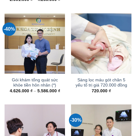
giá:
từ
2.091.000 ₫
đến
4.269.000 ₫
-40%
Gói khám tổng quát sức
Sàng lọc máu gót chân 5
khỏe tiền hôn nhân (*)
yếu tố trị giá 720.000 đồng
Khoảng
4.626.000
₫
–
5.586.000
₫
720.000
₫
giá:
từ
4.626.000 ₫
đến
5.586.000 ₫
-30%