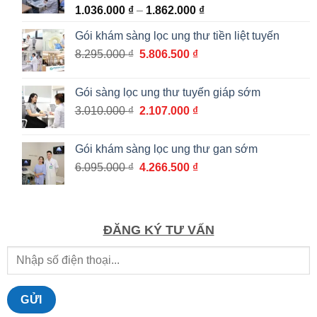
Khoảng
1.036.000
₫
–
1.862.000
₫
giá:
Gói khám sàng lọc ung thư tiền liệt tuyến
từ
Giá
Giá
8.295.000
₫
5.806.500
₫
1.036.000 ₫
gốc
hiện
đến
là:
tại
1.862.000 ₫
Gói sàng lọc ung thư tuyến giáp sớm
8.295.000 ₫.
là:
Giá
Giá
3.010.000
₫
2.107.000
₫
5.806.500 ₫.
gốc
hiện
là:
tại
Gói khám sàng lọc ung thư gan sớm
3.010.000 ₫.
là:
Giá
Giá
6.095.000
₫
4.266.500
₫
2.107.000 ₫.
gốc
hiện
là:
tại
6.095.000 ₫.
là:
4.266.500 ₫.
ĐĂNG KÝ TƯ VẤN