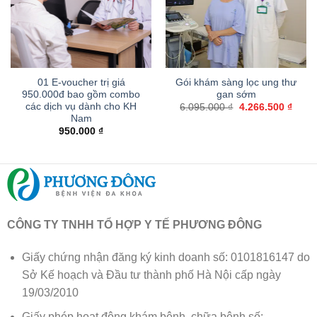
01 E-voucher trị giá
Gói khám sàng lọc ung thư
950.000đ bao gồm combo
gan sớm
các dịch vụ dành cho KH
Giá
Giá
6.095.000
₫
4.266.500
₫
gốc
hiện
Nam
là:
tại
950.000
₫
6.095.000 ₫.
là:
4.266
CÔNG TY TNHH TỔ HỢP Y TẾ PHƯƠNG ĐÔNG
Giấy chứng nhận đăng ký kinh doanh số: 0101816147 do
Sở Kế hoạch và Đầu tư thành phố Hà Nội cấp ngày
19/03/2010
Giấy phép hoạt động khám bệnh, chữa bệnh số: