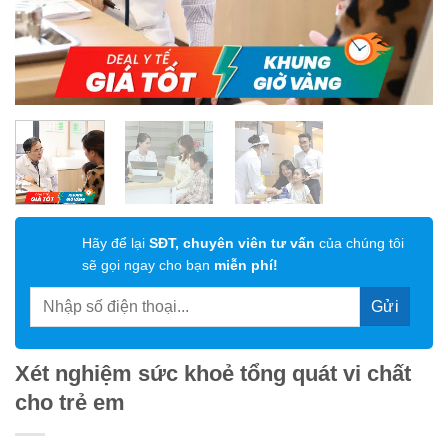
Hãy để lại
SĐT, chuyên viên tư vấn
của chúng tôi
sẽ gọi ngay cho bạn
miễn phí!
Xét nghiệm sức khoẻ tổng quát vi chất
cho trẻ em