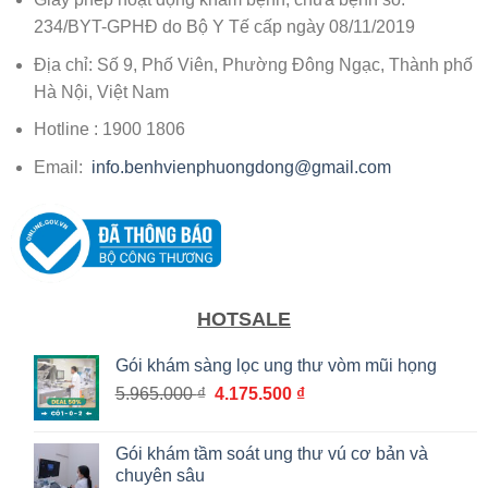
234/BYT-GPHĐ do Bộ Y Tế cấp ngày 08/11/2019
Địa chỉ: Số 9, Phố Viên, Phường Đông Ngạc, Thành phố
Hà Nội, Việt Nam
Hotline : 1900 1806
Email:
info.benhvienphuongdong@gmail.com
HOTSALE
Gói khám sàng lọc ung thư vòm mũi họng
Giá
Giá
5.965.000
₫
4.175.500
₫
gốc
hiện
là:
tại
Gói khám tầm soát ung thư vú cơ bản và
5.965.000 ₫.
là:
chuyên sâu
4.175.500 ₫.