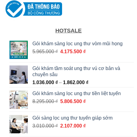
HOTSALE
Gói khám sàng lọc ung thư vòm mũi họng
Giá
Giá
5.965.000
₫
4.175.500
₫
gốc
hiện
là:
tại
Gói khám tầm soát ung thư vú cơ bản và
5.965.000 ₫.
là:
chuyên sâu
4.175.500 ₫.
Khoảng
1.036.000
₫
–
1.862.000
₫
giá:
Gói khám sàng lọc ung thư tiền liệt tuyến
từ
Giá
Giá
8.295.000
₫
5.806.500
₫
1.036.000 ₫
gốc
hiện
đến
là:
tại
1.862.000 ₫
Gói sàng lọc ung thư tuyến giáp sớm
8.295.000 ₫.
là:
Giá
Giá
3.010.000
₫
2.107.000
₫
5.806.500 ₫.
gốc
hiện