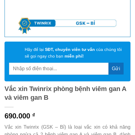
Hãy để lại
SĐT, chuyên viên tư vấn
của chúng tôi
sẽ gọi ngay cho bạn
miễn phí!
Vắc xin Twinrix phòng bệnh viêm gan A
và viêm gan B
690.000
₫
Vắc xin Twinrix (GSK – Bỉ) là loại vắc xin có khả năng
phòng ngừa cả 2 bệnh viêm gan A và viêm gan B, dành