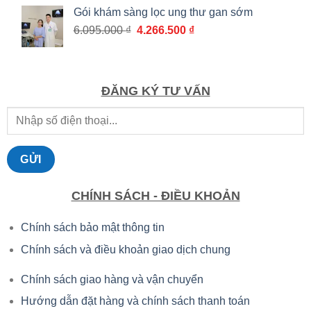
là:
tại
Gói khám sàng lọc ung thư gan sớm
3.010.000 ₫.
là:
Giá
Giá
6.095.000
₫
4.266.500
₫
2.107.000 ₫.
gốc
hiện
là:
tại
6.095.000 ₫.
là:
4.266.500 ₫.
ĐĂNG KÝ TƯ VẤN
CHÍNH SÁCH - ĐIỀU KHOẢN
Chính sách bảo mật thông tin
Chính sách và điều khoản giao dịch chung
Chính sách giao hàng và vận chuyển
Hướng dẫn đặt hàng và chính sách thanh toán