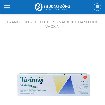
Bỏ
qua
nội
dung
TRANG CHỦ
/
TIÊM CHỦNG VACXIN
/
DANH MỤC
VACXIN