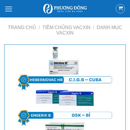
Bỏ
qua
nội
dung
TRANG CHỦ
/
TIÊM CHỦNG VACXIN
/
DANH MỤC
VACXIN