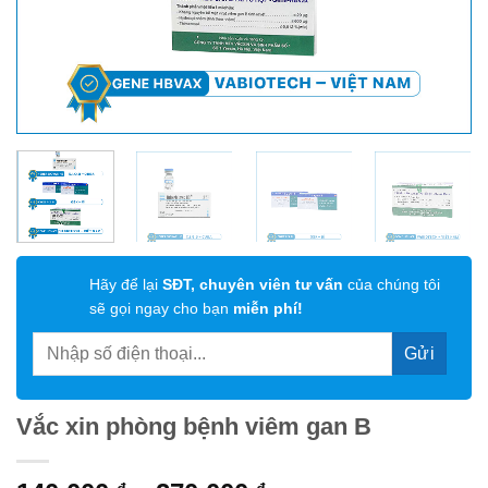
Hãy để lại
SĐT, chuyên viên tư vấn
của chúng tôi
sẽ gọi ngay cho bạn
miễn phí!
Vắc xin phòng bệnh viêm gan B