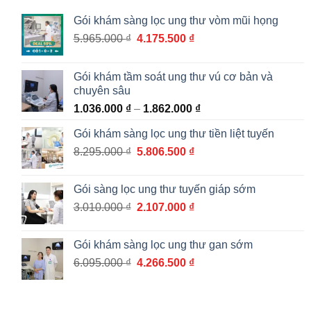
Gói khám sàng lọc ung thư vòm mũi họng
Giá
Giá
5.965.000
₫
4.175.500
₫
gốc
hiện
là:
tại
Gói khám tầm soát ung thư vú cơ bản và
5.965.000 ₫.
là:
chuyên sâu
4.175.500 ₫.
Khoảng
1.036.000
₫
–
1.862.000
₫
giá:
Gói khám sàng lọc ung thư tiền liệt tuyến
từ
Giá
Giá
8.295.000
₫
5.806.500
₫
1.036.000 ₫
gốc
hiện
đến
là:
tại
1.862.000 ₫
Gói sàng lọc ung thư tuyến giáp sớm
8.295.000 ₫.
là:
Giá
Giá
3.010.000
₫
2.107.000
₫
5.806.500 ₫.
gốc
hiện
là:
tại
Gói khám sàng lọc ung thư gan sớm
3.010.000 ₫.
là:
Giá
Giá
6.095.000
₫
4.266.500
₫
2.107.000 ₫.
gốc
hiện
là:
tại
6.095.000 ₫.
là: