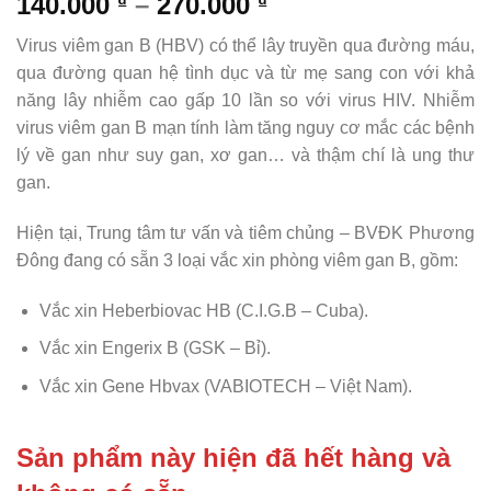
140.000
–
270.000
₫
₫
Virus viêm gan B (HBV) có thể lây truyền qua đường máu,
qua đường quan hệ tình dục và từ mẹ sang con với khả
năng lây nhiễm cao gấp 10 lần so với virus HIV. Nhiễm
virus viêm gan B mạn tính làm tăng nguy cơ mắc các bệnh
lý về gan như suy gan, xơ gan… và thậm chí là ung thư
gan.
Hiện tại, Trung tâm tư vấn và tiêm chủng – BVĐK Phương
Đông đang có sẵn 3 loại vắc xin phòng viêm gan B, gồm:
Vắc xin Heberbiovac HB (C.I.G.B – Cuba).
Vắc xin Engerix B (GSK – Bỉ).
Vắc xin Gene Hbvax (VABIOTECH – Việt Nam).
Sản phẩm này hiện đã hết hàng và