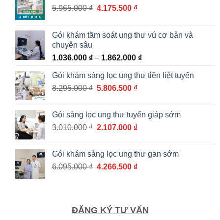
Giá
Giá
5.965.000
₫
4.175.500
₫
gốc
hiện
là:
tại
Gói khám tầm soát ung thư vú cơ bản và
5.965.000 ₫.
là:
chuyên sâu
4.175.500 ₫.
Khoảng
1.036.000
₫
–
1.862.000
₫
giá:
Gói khám sàng lọc ung thư tiền liệt tuyến
từ
Giá
Giá
8.295.000
₫
5.806.500
₫
1.036.000 ₫
gốc
hiện
đến
là:
tại
1.862.000 ₫
Gói sàng lọc ung thư tuyến giáp sớm
8.295.000 ₫.
là:
Giá
Giá
3.010.000
₫
2.107.000
₫
5.806.500 ₫.
gốc
hiện
là:
tại
Gói khám sàng lọc ung thư gan sớm
3.010.000 ₫.
là:
Giá
Giá
6.095.000
₫
4.266.500
₫
2.107.000 ₫.
gốc
hiện
là:
tại
6.095.000 ₫.
là:
4.266.500 ₫.
ĐĂNG KÝ TƯ VẤN