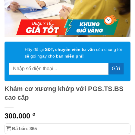
Hãy để lại
SĐT, chuyên viên tư vấn
của chúng tôi
sẽ gọi ngay cho bạn
miễn phí!
Khám cơ xương khớp với PGS.TS.BS
cao cấp
300.000
₫
Đã bán: 365