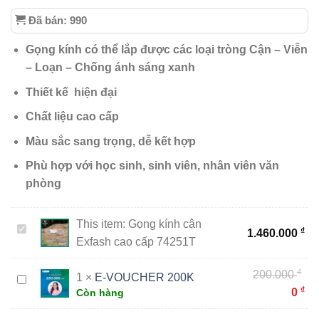
Đã bán: 990
Gọng kính có thể lắp được các loại tròng Cận – Viễn
– Loạn – Chống ánh sáng xanh
Thiết kế hiện đại
Chất liệu cao cấp
Màu sắc sang trọng, dễ kết hợp
Phù hợp với học sinh, sinh viên, nhân viên văn
phòng
This item:
Gọng kính cận
Gọng
₫
1.460.000
Exfash cao cấp 74251T
kính
cận
₫
Gi
200.000
1
×
E-VOUCHER 200K
Exfash
E-
₫
gố
Gi
0
Còn hàng
cao
VOUCHER
là:
hi
cấp
200K