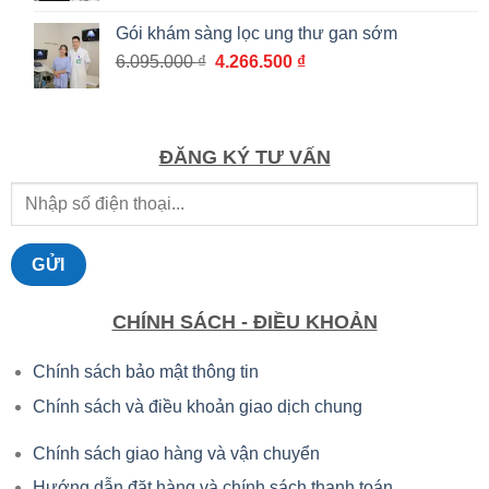
là:
tại
Gói khám sàng lọc ung thư gan sớm
3.010.000 ₫.
là:
Giá
Giá
6.095.000
₫
4.266.500
₫
2.107.000 ₫.
gốc
hiện
là:
tại
6.095.000 ₫.
là:
4.266.500 ₫.
ĐĂNG KÝ TƯ VẤN
CHÍNH SÁCH - ĐIỀU KHOẢN
Chính sách bảo mật thông tin
Chính sách và điều khoản giao dịch chung
Chính sách giao hàng và vận chuyển
Hướng dẫn đặt hàng và chính sách thanh toán