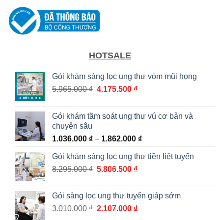
HOTSALE
Gói khám sàng lọc ung thư vòm mũi họng
Giá
Giá
5.965.000
₫
4.175.500
₫
gốc
hiện
là:
tại
Gói khám tầm soát ung thư vú cơ bản và
5.965.000 ₫.
là:
chuyên sâu
4.175.500 ₫.
Khoảng
1.036.000
₫
–
1.862.000
₫
giá:
Gói khám sàng lọc ung thư tiền liệt tuyến
từ
Giá
Giá
8.295.000
₫
5.806.500
₫
1.036.000 ₫
gốc
hiện
đến
là:
tại
1.862.000 ₫
Gói sàng lọc ung thư tuyến giáp sớm
8.295.000 ₫.
là:
Giá
Giá
3.010.000
₫
2.107.000
₫
5.806.500 ₫.
gốc
hiện