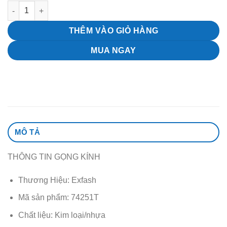
Gọng kính cận Exfash cao cấp 74251T số lượng
74251T
20
tại
là:
THÊM VÀO GIỎ HÀNG
0 ₫
MUA NGAY
MÔ TẢ
THÔNG TIN GỌNG KÍNH
Thương Hiệu: Exfash
Mã sản phẩm: 74251T
Chất liệu: Kim loại/nhựa