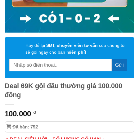
Hãy để lại
SĐT, chuyên viên tư vấn
của chúng tôi
sẽ gọi ngay cho bạn
miễn phí!
Deal 69K gội đầu thường giá 100.000
đồng
100.000
₫
Đã bán: 792