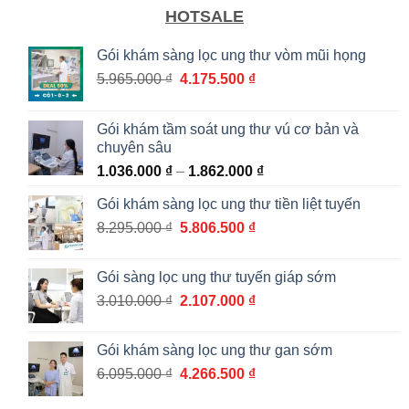
HOTSALE
Gói khám sàng lọc ung thư vòm mũi họng
Giá
Giá
5.965.000
₫
4.175.500
₫
gốc
hiện
là:
tại
Gói khám tầm soát ung thư vú cơ bản và
5.965.000 ₫.
là:
chuyên sâu
4.175.500 ₫.
Khoảng
1.036.000
₫
–
1.862.000
₫
giá:
Gói khám sàng lọc ung thư tiền liệt tuyến
từ
Giá
Giá
8.295.000
₫
5.806.500
₫
1.036.000 ₫
gốc
hiện
đến
là:
tại
1.862.000 ₫
Gói sàng lọc ung thư tuyến giáp sớm
8.295.000 ₫.
là:
Giá
Giá
3.010.000
₫
2.107.000
₫
5.806.500 ₫.
gốc
hiện
là:
tại
Gói khám sàng lọc ung thư gan sớm
3.010.000 ₫.
là:
Giá
Giá
6.095.000
₫
4.266.500
₫
2.107.000 ₫.
gốc
hiện