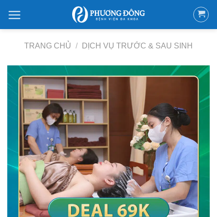
Bỏ
qua
nội
dung
TRANG CHỦ
/
DỊCH VỤ TRƯỚC & SAU SINH