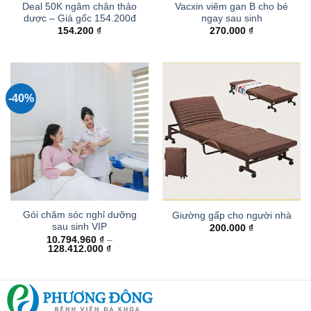
Deal 50K ngâm chân thảo
Vacxin viêm gan B cho bé
dược – Giá gốc 154.200đ
ngay sau sinh
154.200
₫
270.000
₫
-40%
Gói chăm sóc nghỉ dưỡng
Giường gấp cho người nhà
sau sinh VIP
200.000
₫
10.794.960
₫
–
Khoảng
128.412.000
₫
giá:
từ
10.794.960 ₫
đến
128.412.000 ₫