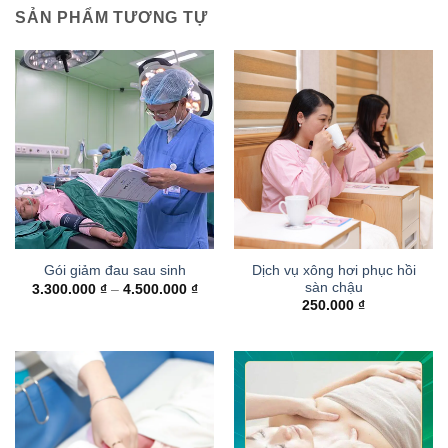
SẢN PHẨM TƯƠNG TỰ
Dịch vụ xông hơi phục hồi
Gói giảm đau sau sinh
sàn chậu
Khoảng
3.300.000
₫
–
4.500.000
₫
giá:
250.000
₫
từ
3.300.000 ₫
đến
4.500.000 ₫