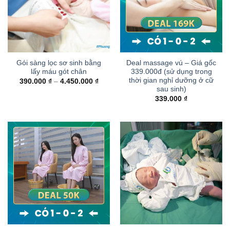
Gói sàng lọc sơ sinh bằng
Deal massage vú – Giá gốc
lấy máu gót chân
339.000đ (sử dụng trong
thời gian nghỉ dưỡng ở cữ
Khoảng
390.000
₫
–
4.450.000
₫
giá:
sau sinh)
từ
339.000
₫
390.000 ₫
đến
4.450.000 ₫