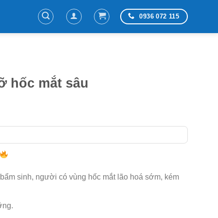
0936 072 115
ỡ hốc mắt sâu
á
ện
.000.000 ₫.
 bẩm sinh, người có vùng hốc mắt lão hoá sớm, kém
ỡng.