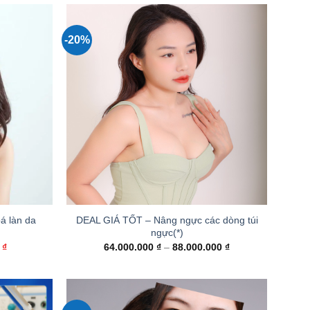
-20%
+
á làn da
DEAL GIÁ TỐT – Nâng ngực các dòng túi
ngực(*)
Giá
Khoảng
0
₫
64.000.000
₫
–
88.000.000
₫
hiện
giá:
tại
từ
₫.
là:
64.000.000 ₫
3.750.000 ₫.
đến
88.000.000 ₫