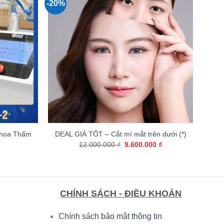
-20%
+
 Khoa Thẩm
DEAL GIÁ TỐT – Cắt mí mắt trên dưới (*)
Giá
Giá
12.000.000
₫
9.600.000
₫
gốc
hiện
là:
tại
12.000.000 ₫.
là:
9.600.000 ₫.
CHÍNH SÁCH - ĐIỀU KHOẢN
Chính sách bảo mật thông tin