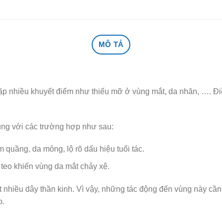
MÔ TẢ
ặp nhiều khuyết điểm như thiếu mỡ ở vùng mắt, da nhăn, …. Đi
ng với các trường hợp như sau:
quầng, da mỏng, lộ rõ dấu hiệu tuổi tác.
teo khiến vùng da mắt chảy xệ.
ất nhiều dây thần kinh. Vì vậy, những tác động đến vùng này cần
o.