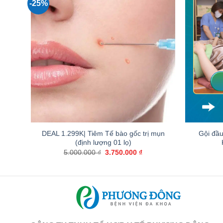
-25%
+
+
DEAL 1.299K| Tiêm Tế bào gốc trị mụn
Gội đầ
(định lượng 01 lọ)
Giá
Giá
5.000.000
₫
3.750.000
₫
gốc
hiện
là:
tại
5.000.000 ₫.
là:
3.750.000 ₫.