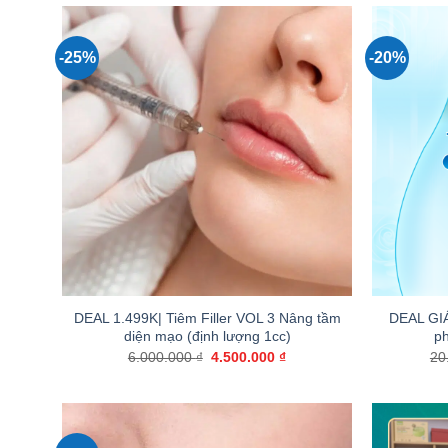
-25%
-20%
+
+
DEAL 1.499K| Tiêm Filler VOL 3 Nâng tầm
DEAL GIÁ
diện mạo (định lượng 1cc)
ph
Giá
Giá
6.000.000
₫
4.500.000
₫
20
gốc
hiện
là:
tại
6.000.000 ₫.
là:
4.500.000 ₫.