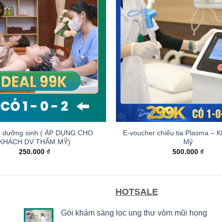
+
u dưỡng sinh ( ÁP DỤNG CHO
E-voucher chiếu tia Plasma –
KHÁCH DV THẨM MỸ)
Mỹ
250.000
₫
500.000
₫
HOTSALE
Gói khám sàng lọc ung thư vòm mũi họng