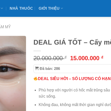
NHÀ THUỐC
GIỚI THIỆU
ẨM MỸ
DEAL GIÁ TỐT – Cấy m
Giá
Gi
20.000.000
15.000.000
₫
₫
gốc
hi
Đã bán: 286
là:
tại
20.000.000 ₫.
là:
DEAL SIÊU HỜI – SỐ LƯỢNG CÓ HẠN
15
Phù hợp với người có hốc mắt trũng sâu
sức sống.
Không đau, không mất thời gian nghỉ dư