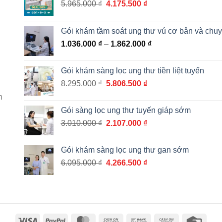
Giá
Giá
5.965.000
₫
4.175.500
₫
gốc
hiện
là:
tại
Gói khám tầm soát ung thư vú cơ bản và chu
5.965.000 ₫.
là:
Khoảng
1.036.000
₫
–
1.862.000
₫
4.175.500 ₫.
giá:
từ
Gói khám sàng lọc ung thư tiền liệt tuyến
1.036.000 ₫
Giá
Giá
8.295.000
₫
5.806.500
₫
đến
gốc
hiện
1.862.000 ₫
h
là:
tại
Gói sàng lọc ung thư tuyến giáp sớm
8.295.000 ₫.
là:
Giá
Giá
3.010.000
₫
2.107.000
₫
5.806.500 ₫.
gốc
hiện
là:
tại
Gói khám sàng lọc ung thư gan sớm
3.010.000 ₫.
là:
Giá
Giá
6.095.000
₫
4.266.500
₫
2.107.000 ₫.
gốc
hiện
là:
tại
6.095.000 ₫.
là:
4.266.500 ₫.