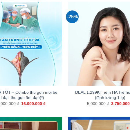
-25%
+
 TỐT – Combo thu gọn môi bé
DEAL 1.299K| Tiêm HA Trẻ ho
ì đại, thu gọn âm đạo(*)
(định lượng 1 lọ)
Giá
Giá
Giá
.000.000
₫
16.000.000
₫
5.000.000
₫
3.750.00
gốc
hiện
gốc
là:
tại
là:
20.000.000 ₫.
là:
5.000.000 
16.000.000 ₫.