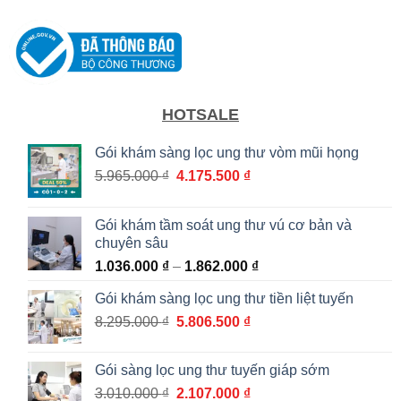
HOTSALE
Gói khám sàng lọc ung thư vòm mũi họng
Giá
Giá
5.965.000
₫
4.175.500
₫
gốc
hiện
là:
tại
Gói khám tầm soát ung thư vú cơ bản và
5.965.000 ₫.
là:
chuyên sâu
4.175.500 ₫.
Khoảng
1.036.000
₫
–
1.862.000
₫
giá:
Gói khám sàng lọc ung thư tiền liệt tuyến
từ
Giá
Giá
8.295.000
₫
5.806.500
₫
1.036.000 ₫
gốc
hiện
đến
là:
tại
1.862.000 ₫
Gói sàng lọc ung thư tuyến giáp sớm
8.295.000 ₫.
là:
Giá
Giá
3.010.000
₫
2.107.000
₫
5.806.500 ₫.