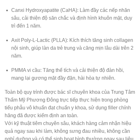
Canxi Hydroxyapatite (CaHA): Làm đầy các nếp nhăn
sâu, cải thiện độ săn chắc và định hình khuôn mặt, duy
trì đến 1 năm.
Axit Poly-L-Lactic (PLLA): Kích thích tăng sinh collagen
nội sinh, giúp làn da trẻ trung và căng mịn lâu dài trên 2
năm.
PMMA vi cầu: Tăng thể tích và cải thiện độ đàn hồi,
mang lại gương mặt đầy đặn, hài hòa tự nhiên.
Toàn bộ quy trình được bác sĩ chuyên khoa của Trung Tâm
Thẩm Mỹ Phương Đông trực tiếp thực hiện trong phòng
tiểu phẫu vô khuẩn đạt chuẩn y khoa, sử dụng filler chính
hãng đã được kiểm định an toàn.
Với kỹ thuật tiêm chuyên sâu, khách hàng cảm nhận hiệu
quả ngay sau khi làm, không sưng đau nhiều, không cần
nghỉ dưỡng và có thể sinh hoạt bình thường ngay sau liệu