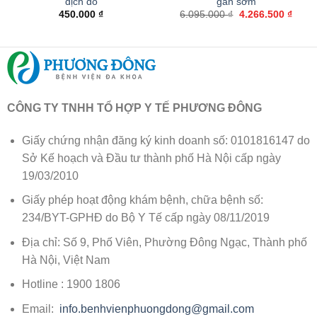
dịch đồ
gan sớm
Giá
Giá
450.000
₫
6.095.000
₫
4.266.500
₫
gốc
hiện
là:
tại
6.095.000 ₫.
là:
4.266
CÔNG TY TNHH TỔ HỢP Y TẾ PHƯƠNG ĐÔNG
Giấy chứng nhận đăng ký kinh doanh số: 0101816147 do
Sở Kế hoạch và Đầu tư thành phố Hà Nội cấp ngày
19/03/2010
Giấy phép hoạt động khám bệnh, chữa bệnh số:
234/BYT-GPHĐ do Bộ Y Tế cấp ngày 08/11/2019
Địa chỉ: Số 9, Phố Viên, Phường Đông Ngạc, Thành phố
Hà Nội, Việt Nam
Hotline : 1900 1806
Email:
info.benhvienphuongdong@gmail.com