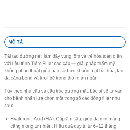
MÔ TẢ
Tái tạo đường nét, làm đầy vùng lõm và trẻ hóa toàn diện
với liệu trình Tiêm Filler cao cấp — giải pháp thẩm mỹ
không phẫu thuật giúp bạn sở hữu khuôn mặt hài hòa, làn
da căng bóng và tươi trẻ trong thời gian ngắn!
Tùy theo nhu cầu và cấu trúc gương mặt, bác sĩ sẽ tư vấn
cho bệnh nhân lựa chọn một trong số các dòng filler như
sau:
Hyaluronic Acid (HA): Cấp ẩm sâu, giúp da mịn màng,
căng mọng tự nhiên. Hiệu quả duy trì từ 6–12 tháng.