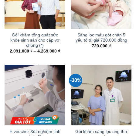
Gói khám tổng quát sức
Sàng lọc máu gót chân 5
khỏe sinh sản cho cặp vợ
yếu tố trị giá 720.000 đồng
chồng (*)
720.000
₫
Khoảng
2.091.000
₫
–
4.269.000
₫
giá:
từ
2.091.000 ₫
đến
4.269.000 ₫
-30%
E-voucher Xét nghiệm tinh
Gói khám sàng lọc ung thư