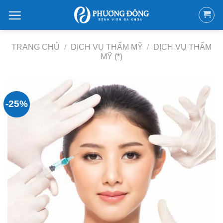
Bỏ
qua
nội
dung
TRANG CHỦ
/
DỊCH VỤ THẨM MỸ
/
DỊCH VỤ THẨM
MỸ (*)
-25%