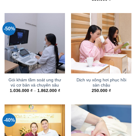
-50%
Gói khám tầm soát ung thư
Dịch vụ xông hơi phục hồi
vú cơ bản và chuyên sâu
sàn chậu
Khoảng
1.036.000
₫
–
1.862.000
₫
250.000
₫
giá:
từ
1.036.000 ₫
đến
1.862.000 ₫
-40%