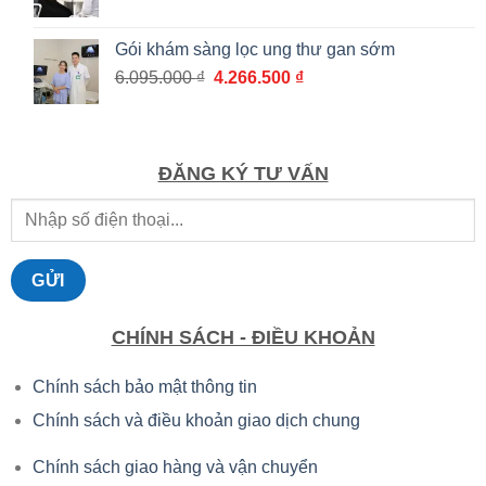
gốc
hiện
là:
tại
Gói khám sàng lọc ung thư gan sớm
3.010.000 ₫.
là:
Giá
Giá
6.095.000
₫
4.266.500
₫
2.107.000 ₫.
gốc
hiện
là:
tại
6.095.000 ₫.
là:
4.266.500 ₫.
ĐĂNG KÝ TƯ VẤN
CHÍNH SÁCH - ĐIỀU KHOẢN
Chính sách bảo mật thông tin
Chính sách và điều khoản giao dịch chung
Chính sách giao hàng và vận chuyển