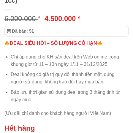
1cc)
Giá
Giá
6.000.000
4.500.000
₫
₫
gốc
hiện
Đã bán: 51
là:
tại
6.000.000 ₫.
là:
DEAL SIÊU HỜI – SỐ LƯỢNG CÓ HẠN
4.500.000 ₫.
Chỉ áp dụng cho KH săn deal trên Web online trong
khung giờ từ 11 – 13h ngày
1/11 – 31/12/2025
Deal không có giá trị quy đổi thành tiền mặt, đúng
người sử dụng, không trao đổi hay mua bán
Bảo lưu thời gian sử dụng deal trong 3 tháng tính từ
ngày mua
(Ưu đãi chỉ dành cho khách hàng người Việt Nam)
Hết hàng