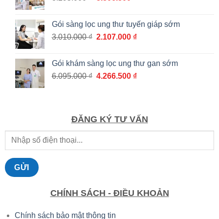
gốc
hiện
đến
là:
tại
1.862.000 ₫
Gói sàng lọc ung thư tuyến giáp sớm
8.295.000 ₫.
là:
Giá
Giá
3.010.000
₫
2.107.000
₫
5.806.500 ₫.
gốc
hiện
là:
tại
Gói khám sàng lọc ung thư gan sớm
3.010.000 ₫.
là:
Giá
Giá
6.095.000
₫
4.266.500
₫
2.107.000 ₫.
gốc
hiện
là:
tại
6.095.000 ₫.
là:
4.266.500 ₫.
ĐĂNG KÝ TƯ VẤN
CHÍNH SÁCH - ĐIỀU KHOẢN
Chính sách bảo mật thông tin