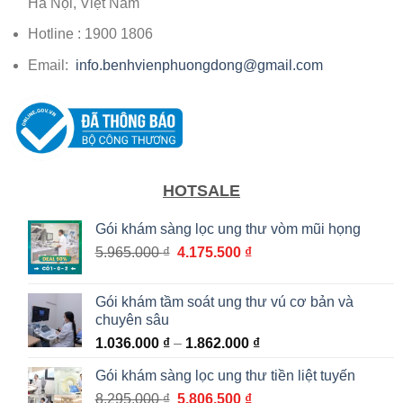
Hà Nội, Việt Nam
Hotline : 1900 1806
Email:
info.benhvienphuongdong@gmail.com
HOTSALE
Gói khám sàng lọc ung thư vòm mũi họng
Giá
Giá
5.965.000
₫
4.175.500
₫
gốc
hiện
là:
tại
Gói khám tầm soát ung thư vú cơ bản và
5.965.000 ₫.
là:
chuyên sâu
4.175.500 ₫.
Khoảng
1.036.000
₫
–
1.862.000
₫
giá:
Gói khám sàng lọc ung thư tiền liệt tuyến
từ
Giá
Giá
8.295.000
₫
5.806.500
₫
1.036.000 ₫