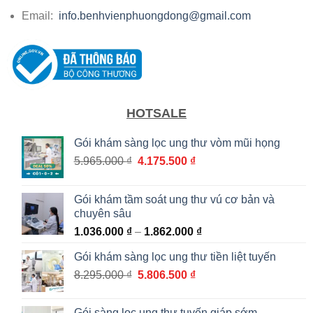
Email:
info.benhvienphuongdong@gmail.com
HOTSALE
Gói khám sàng lọc ung thư vòm mũi họng
Giá
Giá
5.965.000
₫
4.175.500
₫
gốc
hiện
là:
tại
Gói khám tầm soát ung thư vú cơ bản và
5.965.000 ₫.
là:
chuyên sâu
4.175.500 ₫.
Khoảng
1.036.000
₫
–
1.862.000
₫
giá:
Gói khám sàng lọc ung thư tiền liệt tuyến
từ
Giá
Giá
8.295.000
₫
5.806.500
₫
1.036.000 ₫
gốc
hiện
đến
là:
tại
1.862.000 ₫
Gói sàng lọc ung thư tuyến giáp sớm