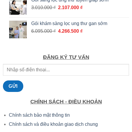
8.295.000 ₫.
là:
Giá
Giá
3.010.000
₫
2.107.000
₫
5.806.500 ₫.
gốc
hiện
là:
tại
Gói khám sàng lọc ung thư gan sớm
3.010.000 ₫.
là:
Giá
Giá
6.095.000
₫
4.266.500
₫
2.107.000 ₫.
gốc
hiện
là:
tại
6.095.000 ₫.
là:
4.266.500 ₫.
ĐĂNG KÝ TƯ VẤN
CHÍNH SÁCH - ĐIỀU KHOẢN
Chính sách bảo mật thông tin
Chính sách và điều khoản giao dịch chung