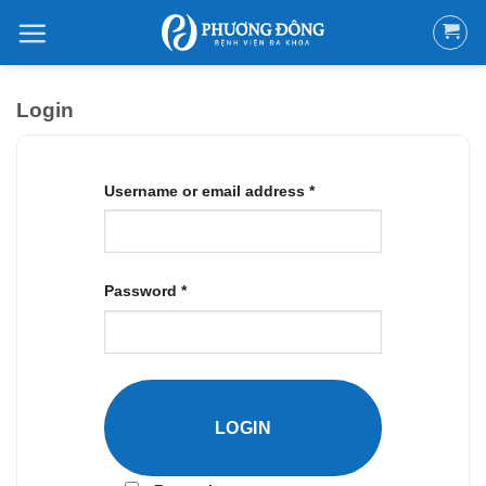
Bỏ
qua
nội
dung
Login
Username or email address
*
Password
*